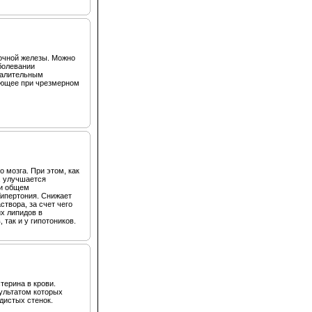
очной железы. Можно
болевании
палительным
ующее при чрезмерном
 мозга. При этом, как
, улучшается
ри общем
Гипертония. Снижает
твора, за счет чего
х липидов в
 так и у гипотоников.
ерина в крови.
зультатом которых
дистых стенок.