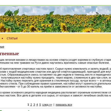
СТАТЬИ
ные
твенные
ции лечения винами и лекарствами на основе спирта уходят корнями в глубокую стари
янными на нем травами на Руси давно научились врачевать самые опасные болезни.
б приготовления спиртовых настоек прост. Сырье нужно измельчить и залить водкой,
олам с водой медицинским спиртом или другой спиртосодержащей, пригодной для вну
стью. Образовавшуюся смесь оставляют на две недели в темнощ месте и периодическ
 получившуюся настойку нужно процедить через марлю, сложенную в два-три слоя, и
. Настойку нужно перелить для хранения в стеклянную посуду, лучше всего — в аптека
невого стекла. При соблюдении правил хранения, настойки могут храниться длительно
йки каплями - от 5 до 30 капель на приём в зависимости от активности настойки.
о кроме основного рецепта народная медицина располагает огромным количеством с
ных настоек. Все дело в деталях и в сырье, от которых и зависят лечебные свойства н
1
2
3
4
5
след >>
|
показать все