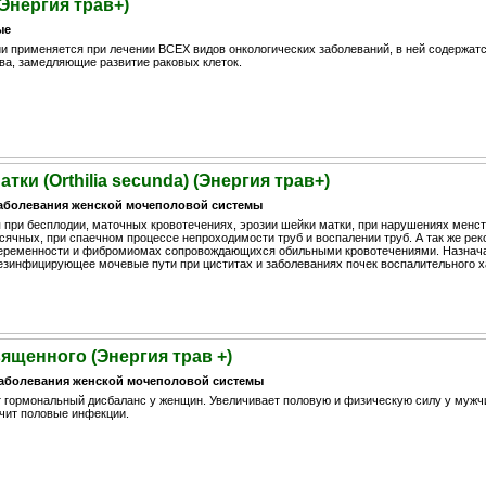
Энергия трав+)
ые
и применяется при лечении ВСЕХ видов онкологических заболеваний, в ней содержатс
ва, замедляющие развитие раковых клеток.
ки (Orthilia secunda) (Энергия трав+)
аболевания женской мочеполовой системы
при бесплодии, маточных кровотечениях, эрозии шейки матки, при нарушениях менст
ячных, при спаечном процессе непроходимости труб и воспалении труб. А так же рек
беременности и фибромиомах сопровождающихся обильными кровотечениями. Назнача
езинфицирующее мочевые пути при циститах и заболеваниях почек воспалительного х
ященного (Энергия трав +)
аболевания женской мочеполовой системы
 гормональный дисбаланс у женщин. Увеличивает половую и физическую силу у мужч
ечит половые инфекции.