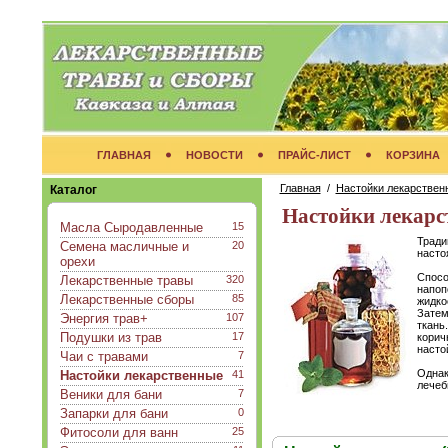
ГЛАВНАЯ
НОВОСТИ
ПРАЙС-ЛИСТ
КОРЗИНА
Главная
/
Настойки лекарствен
Каталог
Настойки лекарс
Масла Сыродавленные
15
Тради
Семена масличные и
20
насто
орехи
Спосо
Лекарственные травы
320
напоп
Лекарственные сборы
85
жидко
Затем
Энергия трав+
107
ткань
Подушки из трав
17
корич
насто
Чаи с травами
7
Однак
Настойки лекарственные
41
лечеб
Веники для бани
7
Запарки для бани
0
Фитосоли для ванн
25