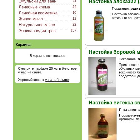
Эмульсии для ванн
11
Настойка алоказии (
Лечебные крема
24
Показания:
разн
Лечебная косметика
10
Настойка алокази
активные вещест
Живое мыло
12
Натуральное мыло
22
Энциклопедия трав
157
Корзина
Настойка боровой мат
В корзине нет товаров
Показания:
з
Применяется 
Смотрите
парфюм 20 мл в блистере
обильных мес
у нас на сайте
.
токсикозах 
средство и д
Хороший коньяк
узнать больше
.
Настойка витекса св
Показания:
з
Нормализует
организм. Л