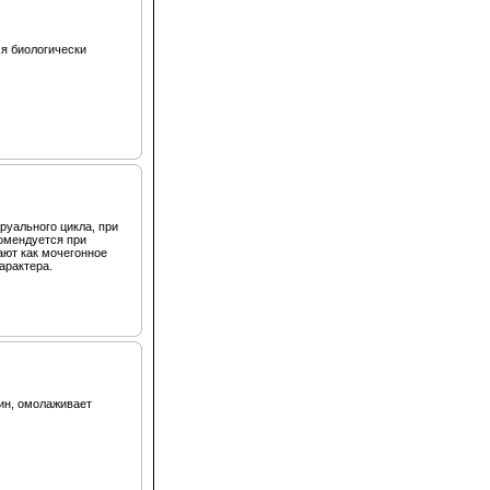
я биологически
руального цикла, при
омендуется при
ют как мочегонное
арактера.
ин, омолаживает