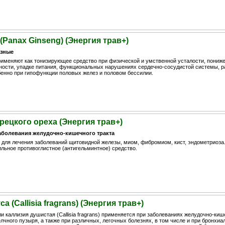
Panax Ginseng) (Энергия трав+)
зные
именяют как тонизирующее средство при физической и умственной усталости, пониж
ности, упадке питания, функциональных нарушениях сердечно-сосудистой системы, р
енно при гипофункции половых желез и половом бессилии.
рецкого ореха (Энергия трав+)
аболевания желудочно-кишечного тракта
для лечения заболеваний щитовидной железы, миом, фибромиом, кист, эндометриоза.
ильное противоглистное (антигельминтное) средство.
а (Callisia fragrans) (Энергия трав+)
и каллизия душистая (Callisia fragrans) применяется при заболеваниях желудочно-киш
елчного пузыря, а также при различных, легочных болезнях, в том числе и при бронхиа