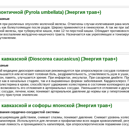
онтичной (Pyrola umbellata) (Энергия трав+)
азные
я при различных опухолях молочной железы. Отмечены случаи излечивания рака мол
 как болеутоляющее после родов. Широко применяется в гинекологии. А так же при за
ой железы, при туберкулёзе кишок, язве 12-ти перстной кишки. Обладает противовос
ри воспалении желудочно-кишечного тракта. Назначается как укрепляющее и тонизир
утомлении.
кавказской (Dioscorea caucasicus) (Энергия трав+)
азные
й медицине диоскорея кавказская рекомендуется при атеросклерозе сосудов головного
ньшается или исчезают головная боль, раздражительность, утомляемость,шум в ушах
сон, память, улучшается зрение. При инфарктах, инсультах. При сахарном диабете. П
е как в начальных стадиях, так и в выраженных формах заболевания. Кардиосклероз. 
олестерина в крови, способствует удержанию холестерина в состоянии коллоидного рас
возможность его отложения в артериальных сосудах. Уменьшается отложение и други
сосудах, печени, кожи; понижает артериальное давление до нормы как у гипертоников,
оту приступов эпилепсии.
 кавказской и софоры японской (Энергия трав+)
вания сердечно-сосудистой системы
сширяющим действием, снимает спазмы, понижает давление. Снижает уровень холест
капилляров. Используются для лечения и профилактики всех видов кровоизлияний, ре
ая ломкость и проницаемость капилляров, при атеросклеротическом поражении сосу