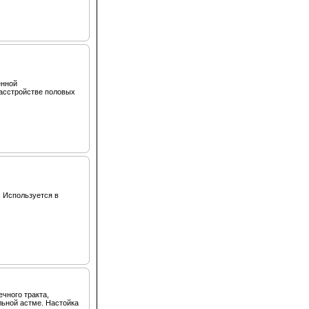
енной
асстройстве половых
 Используется в
ечного тракта,
льной астме. Настойка