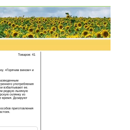
Товаров: 41
ну. «Горячим вином» и
 разведенным
треннего употребления
и взбалтывают ее.
ли редкую льняную
рскую склянку из
е время. Дозируют
пособов приготовления
астоек.