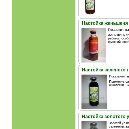
Настойка женьшеня (
Показания:
ра
Жень-шень пр
работоспособ
функций, особ
Настойка зеленого г
Показания:
з
Применяется 
онкологии. С
Настойка золотого ус
Золотой ус ил
селезенки, ж