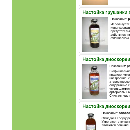
Настойка грушанки з
Показания:
р
Используетс
использовать
предстательн
действием п
физическом 
Настойка диоскореи 
Показания:
р
В официально
правило, уме
настроение, 
атеросклероз
содержание х
уменьшается 
артериальных 
Снимает част
Настойка диоскореи
Показания:
заболе
Обладает сосудора
Укрепляет стенки 
являются повышенн