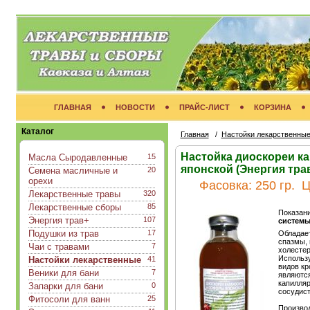
ГЛАВНАЯ
НОВОСТИ
ПРАЙС-ЛИСТ
КОРЗИНА
Каталог
Главная
/
Настойки лекарственны
Настойка диоскореи к
Масла Сыродавленные
15
японской (Энергия тра
Семена масличные и
20
орехи
Фасовка:
250 гр.
Ц
Лекарственные травы
320
Лекарственные сборы
85
Показан
Энергия трав+
107
систем
Подушки из трав
17
Обладае
спазмы, 
Чаи с травами
7
холестер
Использу
Настойки лекарственные
41
видов кр
Веники для бани
7
являютс
капилляр
Запарки для бани
0
сосудист
Фитосоли для ванн
25
Произво