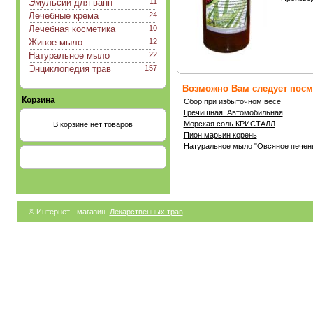
Эмульсии для ванн
11
Лечебные крема
24
Лечебная косметика
10
Живое мыло
12
Натуральное мыло
22
Энциклопедия трав
157
Возможно Вам следует посмо
Корзина
Сбор при избыточном весе
Гречишная. Автомобильная
Морская соль КРИСТАЛЛ
В корзине нет товаров
Пион марьин корень
Натуральное мыло "Овсяное печен
© Интернет - магазин
Лекарственных трав