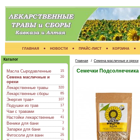
ГЛАВНАЯ
НОВОСТИ
ПРАЙС-ЛИСТ
КОРЗИНА
Каталог
Главная
/
Семена масличные и орехи
Семечки Подсолнечника
Масла Сыродавленные
15
Семена масличные и
20
орехи
Лекарственные травы
320
Лекарственные сборы
85
Энергия трав+
107
Подушки из трав
17
Чаи с травами
7
Настойки лекарственные
41
Веники для бани
7
Запарки для бани
0
Фитосоли для ванн
25