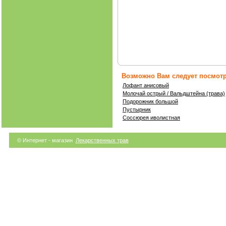
Возможно Вам следует посмотр
Лофант анисовый
Молочай острый / Вальдштейна (трава)
Подорожник большой
Пустырник
Соссюрея иволистная
© Интернет - магазин
Лекарственных трав