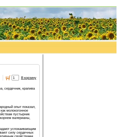
.
В корзину
а, сердечник, крапива
ародный опыт показал,
 как молокогонное
ойствам пустырник
 корнем валерианы,
бладают успокаивающим
ивают силу сердечных
дативным свойствами.