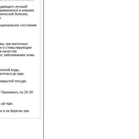
и дающего лучший
применялся в клинике
нической болезни,
.
кциональное состояние
ва, при маточных
ие и стимулирующее
в качестве
ых заболеваниях кожи.
яченой воды,
полчаса до еды.
 закрытой посуде,
. Принимать по 20-30
 до еды.
 и на берегах рек.