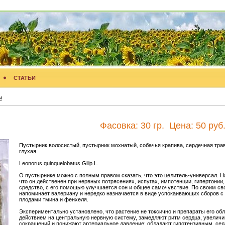
СТАТЬИ
ы
Фасовка:
30 гр.
Цена:
50 руб
Пустырник волосистый, пустырник мохнатый, собачья крапива, сердечная трав
глухая
Leonorus quinquelobatus Gilip L.
О пустырнике можно с полным правом сказать, что это целитель-универсал. Н
что он действенен при нервных потрясениях, испугах, импотенции, гипертонии,
средство, с его помощью улучшается сон и общее самочувствие. По своим св
напоминает валериану и нередко назначается в виде успокаивающих сборов с
плодами тмина и фенхеля.
Экспериментально установлено, что растение не токсично и препараты его о
действием на центральную нервную систему, замедляют ритм сердца, увелич
сокращений и понижают артериальное давление; обладают гипотензивным, се