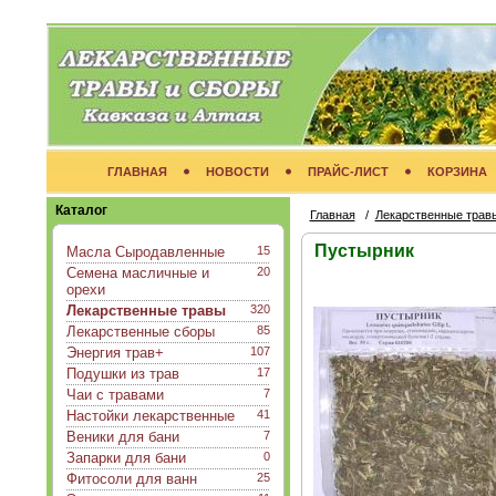
ГЛАВНАЯ
НОВОСТИ
ПРАЙС-ЛИСТ
КОРЗИНА
Каталог
Главная
/
Лекарственные трав
Пустырник
Масла Сыродавленные
15
Семена масличные и
20
орехи
Лекарственные травы
320
Лекарственные сборы
85
Энергия трав+
107
Подушки из трав
17
Чаи с травами
7
Настойки лекарственные
41
Веники для бани
7
Запарки для бани
0
Фитосоли для ванн
25