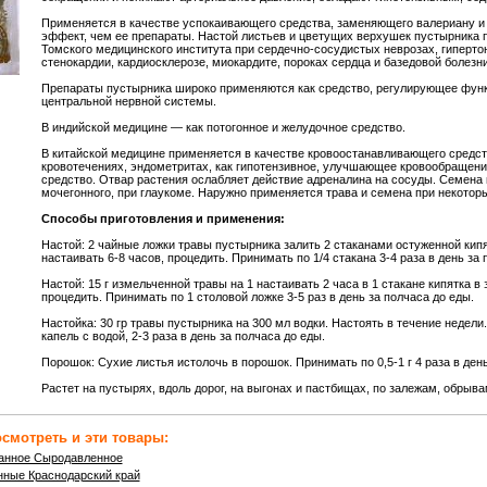
Применяется в качестве успокаивающего средства, заменяющего валериану 
эффект, чем ее препараты. Настой листьев и цветущих верхушек пустырника 
Томского медицинского института при сердечно-сосудистых неврозах, гиперто
стенокардии, кардиосклерозе, миокардите, пороках сердца и базедовой болезни
Препараты пустырника широко применяются как средство, регулирующее фун
центральной нервной системы.
В индийской медицине — как потогонное и желудочное средство.
В китайской медицине применяется в качестве кровоостанавливающего средст
кровотечениях, эндометритах, как гипотензивное, улучшающее кровообращен
средство. Отвар растения ослабляет действие адреналина на сосуды. Семена 
мочегонного, при глаукоме. Наружно применяется трава и семена при некотор
Способы приготовления и применения:
Настой: 2 чайные ложки травы пустырника залить 2 стаканами остуженной кип
настаивать 6-8 часов, процедить. Принимать по 1/4 стакана 3-4 раза в день за 
Настой: 15 г измельченной травы на 1 настаивать 2 часа в 1 стакане кипятка в
процедить. Принимать по 1 столовой ложке 3-5 раз в день за полчаса до еды.
Настойка: 30 гр травы пустырника на 300 мл водки. Настоять в течение недели
капель с водой, 2-3 раза в день за полчаса до еды.
Порошок: Сухие листья истолочь в порошок. Принимать по 0,5-1 г 4 раза в день
Растет на пустырях, вдоль дорог, на выгонах и пастбищах, по залежам, обрывам
смотреть и эти товары:
анное Сыродавленное
ные Краснодарский край