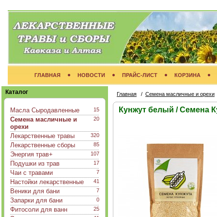
ГЛАВНАЯ
НОВОСТИ
ПРАЙС-ЛИСТ
КОРЗИНА
Каталог
Главная
/
Семена масличные и орехи
Кунжут белый / Семена 
Масла Сыродавленные
15
Семена масличные и
20
орехи
Лекарственные травы
320
Лекарственные сборы
85
Энергия трав+
107
Подушки из трав
17
Чаи с травами
7
Настойки лекарственные
41
Веники для бани
7
Запарки для бани
0
Фитосоли для ванн
25