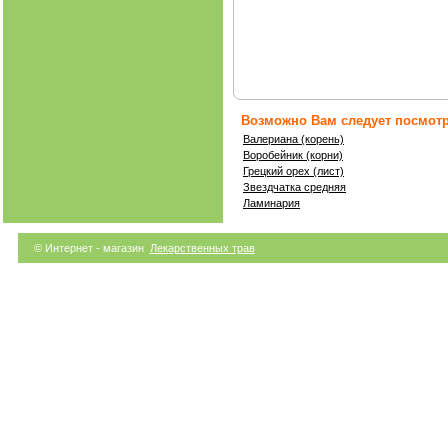
Возможно Вам следует посмотр
Валериана (корень)
Воробейник (корни)
Грецкий орех (лист)
Звездчатка средняя
Ламинария
© Интернет - магазин
Лекарственных трав