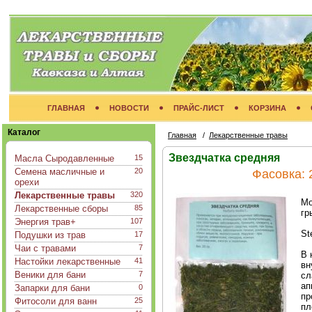
ГЛАВНАЯ
НОВОСТИ
ПРАЙС-ЛИСТ
КОРЗИНА
Каталог
Главная
/
Лекарственные травы
Звездчатка средняя
Масла Сыродавленные
15
Семена масличные и
20
Фасовка:
орехи
Лекарственные травы
320
Мо
Лекарственные сборы
85
гр
Энергия трав+
107
St
Подушки из трав
17
Чаи с травами
7
В 
Настойки лекарственные
41
вн
Веники для бани
7
сл
ап
Запарки для бани
0
пр
Фитосоли для ванн
25
пл