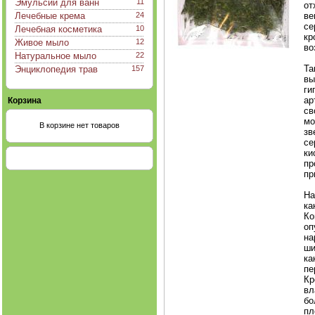
Эмульсии для ванн
11
от
Лечебные крема
24
ве
се
Лечебная косметика
10
кр
Живое мыло
12
во
Натуральное мыло
22
Та
Энциклопедия трав
157
вы
ги
ар
Корзина
св
мо
В корзине нет товаров
зв
се
ки
пр
пр
На
ка
Ко
оп
на
ши
ка
пе
Кр
вл
бо
пл