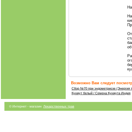
На
На
ки
Пр
От
ст
ба
об
Ра
ог
бе
ку
Возможно Вам следует посмотр
Сбор №70 при эндометриозе (Энергия 
Кунжут белый / Семена Кунжута Индия
© Интернет - магазин
Лекарственных трав