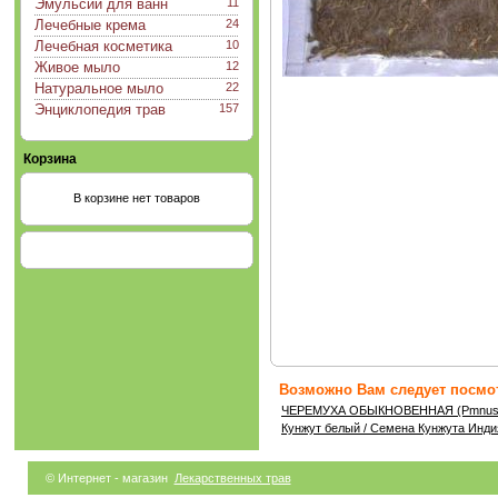
Эмульсии для ванн
11
Лечебные крема
24
Лечебная косметика
10
Живое мыло
12
Натуральное мыло
22
Энциклопедия трав
157
Корзина
В корзине нет товаров
Возможно Вам следует посмот
ЧЕРЕМУХА ОБЫКНОВЕННАЯ (Pmnus 
Кунжут белый / Семена Кунжута Инди
© Интернет - магазин
Лекарственных трав