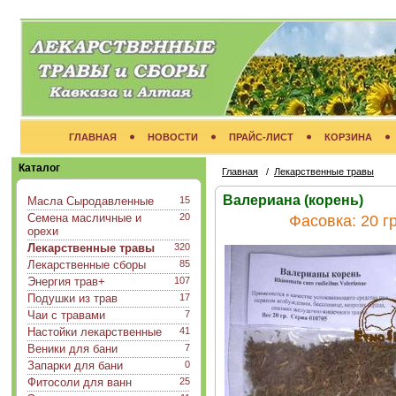
ГЛАВНАЯ
НОВОСТИ
ПРАЙС-ЛИСТ
КОРЗИНА
Каталог
Главная
/
Лекарственные травы
Валериана (корень)
Масла Сыродавленные
15
Семена масличные и
20
Фасовка:
20 гр
орехи
Лекарственные травы
320
Лекарственные сборы
85
Энергия трав+
107
Подушки из трав
17
Чаи с травами
7
Настойки лекарственные
41
Веники для бани
7
Запарки для бани
0
Фитосоли для ванн
25