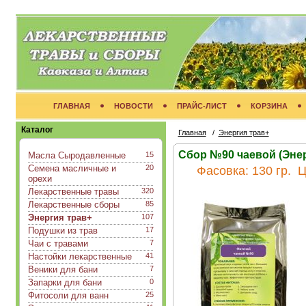
ГЛАВНАЯ
НОВОСТИ
ПРАЙС-ЛИСТ
КОРЗИНА
Каталог
Главная
/
Энергия трав+
Сбор №90 чаевой (Энер
Масла Сыродавленные
15
Семена масличные и
20
Фасовка:
130 гр.
Ц
орехи
Лекарственные травы
320
Лекарственные сборы
85
Энергия трав+
107
Подушки из трав
17
Чаи с травами
7
Настойки лекарственные
41
Веники для бани
7
Запарки для бани
0
Фитосоли для ванн
25