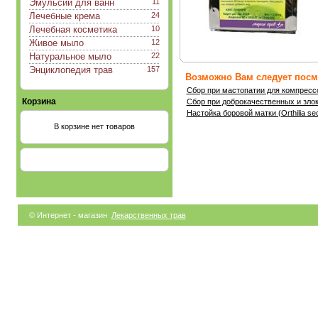
Эмульсии для ванн
11
Лечебные крема
24
Лечебная косметика
10
Живое мыло
12
Натуральное мыло
22
Энциклопедия трав
157
Возможно Вам следует посмо
Сбор при мастопатии для компресс
Корзина
Сбор при доброкачественных и зло
Настойка боровой матки (Orthilia se
В корзине нет товаров
© Интернет - магазин
Лекарственных трав