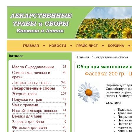
ГЛАВНАЯ
НОВОСТИ
ПРАЙС-ЛИСТ
КОРЗИНА
Каталог
Главная
/
Лекарственные сборы
Сбор при мастопатии 
Масла Сыродавленные
15
Семена масличные и
20
Фасовка:
200 гр.
Ц
орехи
Лекарственные травы
320
Нормализует дея
Лекарственные сборы
85
Способствует ра
различного прои
Энергия трав+
107
железы. Выводит
Подушки из трав
17
СОСТАВ:
Чаи с травами
7
Трава ки
Настойки лекарственные
41
Трава по
Веники для бани
7
Плоды с
Цветки п
Запарки для бани
0
Цветки к
Фитосоли для ванн
25
Корень я
Корень г