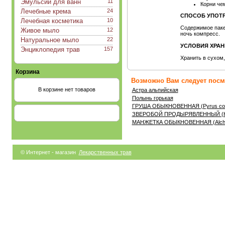
Эмульсии для ванн
11
Корни че
Лечебные крема
24
СПОСОБ УПОТР
Лечебная косметика
10
Содержимое пакет
Живое мыло
12
ночь компресс.
Натуральное мыло
22
УСЛОВИЯ ХРАН
Энциклопедия трав
157
Хранить в сухом
Корзина
Возможно Вам следует посмо
В корзине нет товаров
Астра альпийская
Полынь горькая
ГРУША ОБЫКНОВЕННАЯ (Pyrus co
ЗВЕРОБОЙ ПРОДЫРЯВЛЕННЫЙ (Hyp
МАНЖЕТКА ОБЫКНОВЕННАЯ (Alchemi
© Интернет - магазин
Лекарственных трав