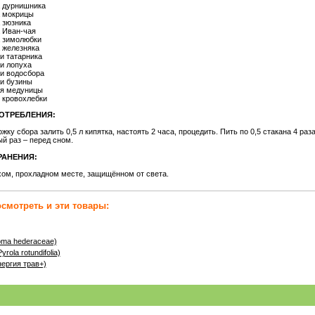
 дурнишника
 мокрицы
 зюзника
 Иван-чая
 зимолюбки
 железняка
и татарника
и лопуха
и водосбора
и бузины
я медуницы
 кровохлебки
ОТРЕБЛЕНИЯ:
жку сбора залить 0,5 л кипятка, настоять 2 часа, процедить. Пить по 0,5 стакана 4 раза
ый раз – перед сном.
РАНЕНИЯ:
хом, прохладном месте, защищённом от света.
смотреть и эти товары:
a hederaceae)
a rotundifolia)
ергия трав+)