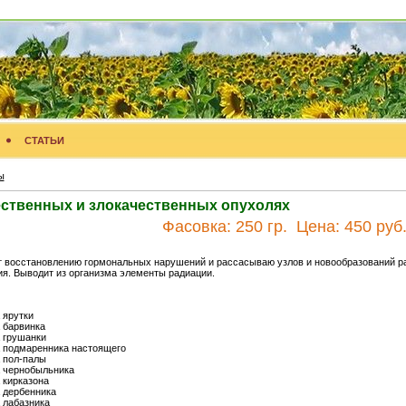
СТАТЬИ
ы
ственных и злокачественных опухолях
Фасовка:
250 гр.
Цена:
450 руб
 восстановлению гормональных нарушений и рассасываю узлов и новообразований р
я. Выводит из организма элементы радиации.
 ярутки
 барвинка
 грушанки
 подмаренника настоящего
 пол-палы
 чернобыльника
 кирказона
 дербенника
 лабазника