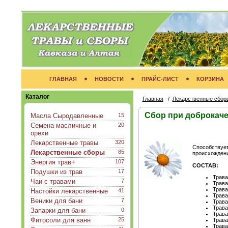
ГЛАВНАЯ
НОВОСТИ
ПРАЙС-ЛИСТ
КОРЗИНА
Каталог
Главная
/
Лекарственные сбор
Сбор при доброкаче
Масла Сыродавленные
15
Семена масличные и
20
орехи
Лекарственные травы
320
Способствует
Лекарственные сборы
85
происхождени
Энергия трав+
107
СОСТАВ:
Подушки из трав
17
Трава
Чаи с травами
7
Трава
Трава
Настойки лекарственные
41
Трава
Веники для бани
7
Трава
Трава
Запарки для бани
0
Трава
Фитосоли для ванн
25
Трава
Трава