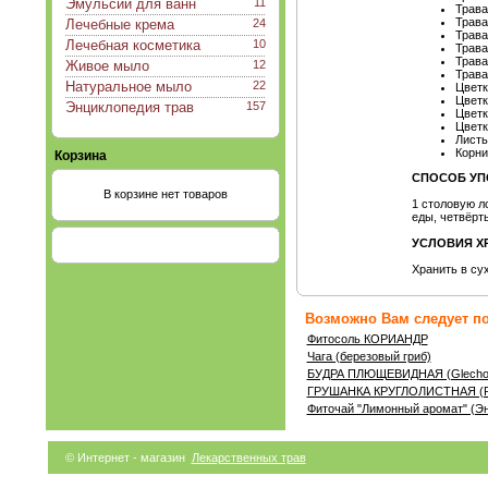
Эмульсии для ванн
11
Трава
Трава
Лечебные крема
24
Трава
Лечебная косметика
10
Трава
Трава
Живое мыло
12
Трава
Натуральное мыло
22
Цветк
Цветк
Энциклопедия трав
157
Цветк
Цветк
Листь
Корни
Корзина
СПОСОБ УП
В корзине нет товаров
1 столовую ло
еды, четвёрт
УСЛОВИЯ Х
Хранить в су
Возможно Вам следует по
Фитосоль КОРИАНДР
Чага (березовый гриб)
БУДРА ПЛЮЩЕВИДНАЯ (Glechom
ГРУШАНКА КРУГЛОЛИСТНАЯ (Pyrol
Фиточай "Лимонный аромат" (Эн
© Интернет - магазин
Лекарственных трав