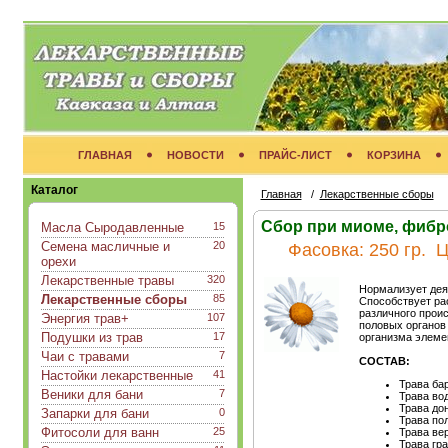
ГЛАВНАЯ
НОВОСТИ
ПРАЙС-ЛИСТ
КОРЗИНА
Каталог
Главная
/
Лекарственные сборы
Сбор при миоме, фибр
Масла Сыродавленные
15
Семена масличные и
20
Фасовка:
250 гр.
Ц
орехи
Лекарственные травы
320
Нормализует дея
Лекарственные сборы
85
Способствует ра
различного прои
Энергия трав+
107
половых органов 
Подушки из трав
17
организма элеме
Чаи с травами
7
СОСТАВ:
Настойки лекарственные
41
Трава ба
Веники для бани
7
Трава во
Трава до
Запарки для бани
0
Трава по
Фитосоли для ванн
25
Трава ве
Трава гр