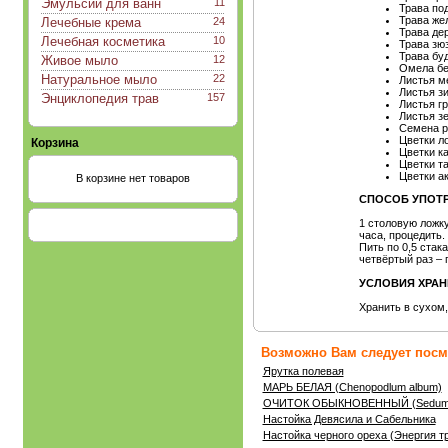
Эмульсии для ванн
11
Трава по
Трава же
Лечебные крема
24
Трава де
Лечебная косметика
10
Трава зю
Трава бу
Живое мыло
12
Омела бе
Натуральное мыло
22
Листья м
Листья з
Энциклопедия трав
157
Листья г
Листья з
Семена р
Цветки л
Корзина
Цветки к
Цветки т
Цветки а
В корзине нет товаров
СПОСОБ УПОТР
1 столовую ложку
часа, процедить.
Пить по 0,5 стака
четвёртый раз – 
УСЛОВИЯ ХРАН
Хранить в сухом
Возможно Вам следует посмо
Ярутка полевая
МАРЬ БЕЛАЯ (Chenopodlum album)
ОЧИТОК ОБЫКНОВЕННЫЙ (Sedum t
Настойка Девясила и Сабельника
Настойка черного ореха (Энергия т