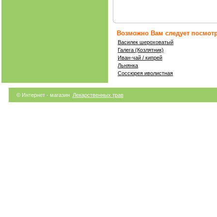
Возможно Вам следует посмотр
Василек шероховатый
Галега (Козлятник)
Иван-чай / кипрей
Льнянка
Соссюрея иволистная
© Интернет - магазин
Лекарственных трав