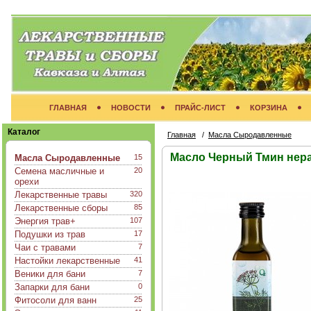
ГЛАВНАЯ
НОВОСТИ
ПРАЙС-ЛИСТ
КОРЗИНА
Каталог
Главная
/
Масла Сыродавленные
Масло Черный Тмин нер
Масла Сыродавленные
15
Семена масличные и
20
орехи
Лекарственные травы
320
Лекарственные сборы
85
Энергия трав+
107
Подушки из трав
17
Чаи с травами
7
Настойки лекарственные
41
Веники для бани
7
Запарки для бани
0
Фитосоли для ванн
25