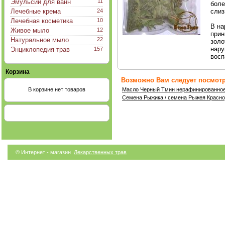
Эмульсии для ванн
11
боле
Лечебные крема
24
слиз
Лечебная косметика
10
В на
Живое мыло
12
прин
Натуральное мыло
22
золо
нару
Энциклопедия трав
157
восп
Корзина
Возможно Вам следует посмотр
В корзине нет товаров
Масло Черный Тмин нерафинированно
Семена Рыжика / семена Рыжея Красно
© Интернет - магазин
Лекарственных трав