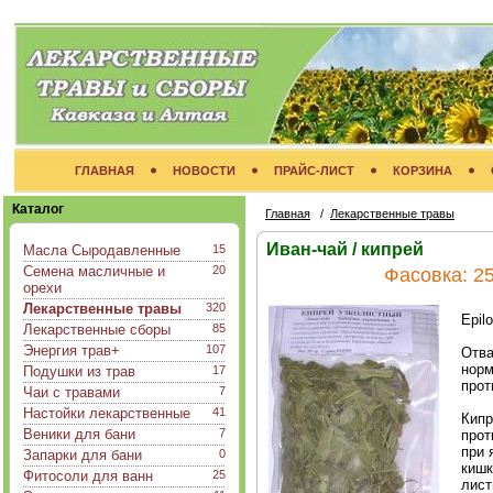
ГЛАВНАЯ
НОВОСТИ
ПРАЙС-ЛИСТ
КОРЗИНА
Каталог
Главная
/
Лекарственные травы
Иван-чай / кипрей
Масла Сыродавленные
15
Семена масличные и
20
Фасовка:
25
орехи
Лекарственные травы
320
Epil
Лекарственные сборы
85
Энергия трав+
107
Отва
норм
Подушки из трав
17
прот
Чаи с травами
7
Настойки лекарственные
41
Кипр
Веники для бани
7
прот
при 
Запарки для бани
0
кишк
Фитосоли для ванн
25
лист