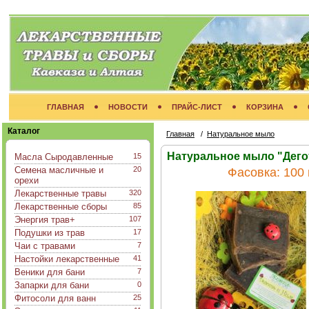
ГЛАВНАЯ
НОВОСТИ
ПРАЙС-ЛИСТ
КОРЗИНА
Каталог
Главная
/
Натуральное мыло
Натуральное мыло "Дего
Масла Сыродавленные
15
Семена масличные и
20
Фасовка:
100 
орехи
Лекарственные травы
320
Лекарственные сборы
85
Энергия трав+
107
Подушки из трав
17
Чаи с травами
7
Настойки лекарственные
41
Веники для бани
7
Запарки для бани
0
Фитосоли для ванн
25