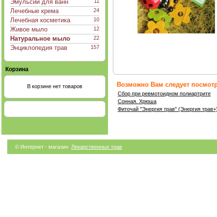
Эмульсии для ванн
11
Лечебные крема
24
Лечебная косметика
10
Живое мыло
12
Натуральное мыло
22
Энциклопедия трав
157
Корзина
Возможно Вам следует посмотр
В корзине нет товаров
Сбор при ревмотоидном полиартрите
Сонная. Хрюша
Фиточай "Энергия трав" (Энергия трав+
© Интернет - магазин
Лекарственных трав