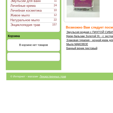
Эмульсии для ванн
11
Лечебные крема
24
Лечебная косметика
10
Живое мыло
12
Натуральное мыло
22
Энциклопедия трав
157
Возможно Вам следует посмо
Эмульсия водная с ПИХТОЙ СИБ
Корзина
Крем-бальзам Золотой Ус - с экстр
Злаковая терапия - ночной крем дл
Мыло МАКОВОЕ
В корзине нет товаров
Банный веник пихтовый
© Интернет - магазин
Лекарственных трав