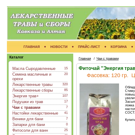
ГЛАВНАЯ
НОВОСТИ
ПРАЙС-ЛИСТ
КОРЗИНА
Каталог
Главная
/
Чаи с травами
Фиточай "Энергия трав
Масла Сыродавленные
15
Семена масличные и
20
Фасовка:
120 гр.
Ц
орехи
Лекарственные травы
320
Облад
Лекарственные сборы
85
Стиму
повыш
Энергия трав+
107
увели
Подушки из трав
17
Засыпа
ложка 
Чаи с травами
7
настоя
СОСТА
Настойки лекарственные
41
Веники для бани
7
Купить
Запарки для бани
0
Фитосоли для ванн
25