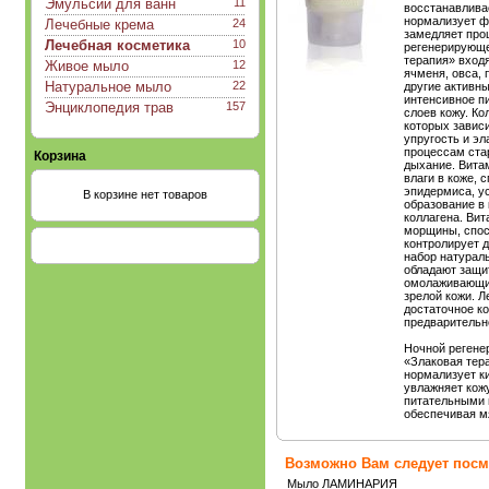
Эмульсии для ванн
11
восстанавлива
нормализует ф
Лечебные крема
24
замедляет проц
Лечебная косметика
10
регенерирующе
терапия» вход
Живое мыло
12
ячменя, овса, 
Натуральное мыло
22
другие активн
интенсивное п
Энциклопедия трав
157
слоев кожу. Ко
которых зависи
упругость и эл
процессам ста
Корзина
дыхание. Вита
влаги в коже, 
эпидермиса, у
В корзине нет товаров
образование в
коллагена. Вит
морщины, спос
контролирует 
набор натурал
обладают защи
омолаживающим
зрелой кожи. 
достаточное к
предварительн
Ночной регене
«Злаковая тера
нормализует к
увлажняет кожу
питательными 
обеспечивая мя
Возможно Вам следует посмо
Мыло ЛАМИНАРИЯ