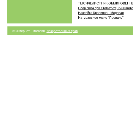
ТЫСЯЧЕЛИСТНИК ОБЫКНОВЕННЫЙ (Ac
Сбор №84 при стоматите, гингивите
Настойка Крапивно - Медовая
Натуральное мыло "Прованс"
© Интернет - магазин
Лекарственных трав