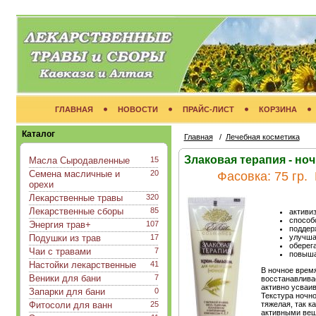
ГЛАВНАЯ
НОВОСТИ
ПРАЙС-ЛИСТ
КОРЗИНА
Каталог
Главная
/
Лечебная косметика
Злаковая терапия - но
Масла Сыродавленные
15
Семена масличные и
20
Фасовка:
75 гр.
орехи
Лекарственные травы
320
Лекарственные сборы
85
активи
способ
Энергия трав+
107
поддер
Подушки из трав
17
улучша
оберег
Чаи с травами
7
повыша
Настойки лекарственные
41
В ночное врем
Веники для бани
7
восстанавливае
активно усваи
Запарки для бани
0
Текстура ночно
Фитосоли для ванн
25
тяжелая, так к
активными вещ