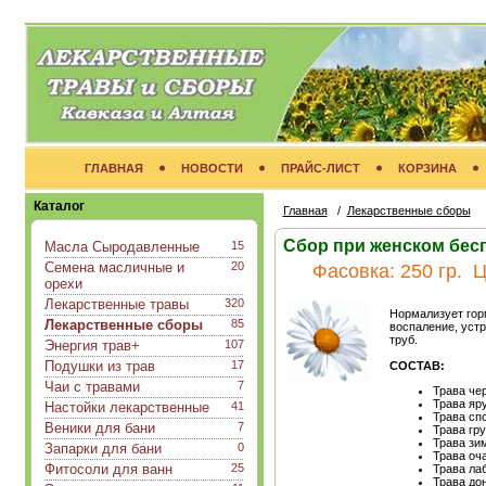
ГЛАВНАЯ
НОВОСТИ
ПРАЙС-ЛИСТ
КОРЗИНА
Каталог
Главная
/
Лекарственные сборы
Сбор при женском бес
Масла Сыродавленные
15
Семена масличные и
20
Фасовка:
250 гр.
Ц
орехи
Лекарственные травы
320
Нормализует гор
Лекарственные сборы
85
воспаление, уст
труб.
Энергия трав+
107
Подушки из трав
17
СОСТАВ:
Чаи с травами
7
Трава че
Трава яр
Настойки лекарственные
41
Трава сп
Веники для бани
7
Трава гр
Трава зи
Запарки для бани
0
Трава оч
Фитосоли для ванн
25
Трава ла
Трава до