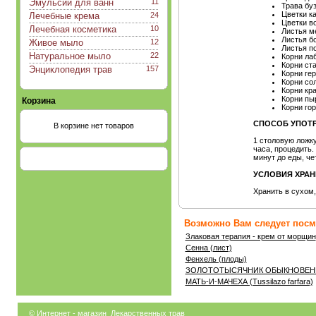
Эмульсии для ванн
11
Трава бу
Цветки к
Лечебные крема
24
Цветки в
Лечебная косметика
10
Листья м
Листья б
Живое мыло
12
Листья п
Натуральное мыло
22
Корни ла
Корни ст
Энциклопедия трав
157
Корни ге
Корни со
Корни кр
Корни пы
Корзина
Корни го
СПОСОБ УПОТР
В корзине нет товаров
1 столовую ложку
часа, процедить. 
минут до еды, че
УСЛОВИЯ ХРАН
Хранить в сухом
Возможно Вам следует посмо
Злаковая терапия - крем от морщин
Сенна (лист)
Фенхель (плоды)
ЗОЛОТОТЫСЯЧНИК ОБЫКНОВЕННЫЙ 
МАТЬ-И-МАЧЕХА (Tussilazo farfara)
© Интернет - магазин
Лекарственных трав