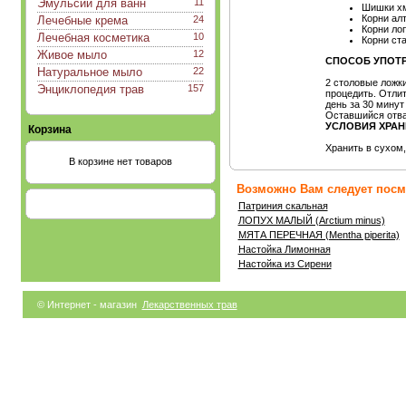
Эмульсии для ванн
11
Шишки х
Корни ал
Лечебные крема
24
Корни ло
Лечебная косметика
10
Корни ст
Живое мыло
12
СПОСОБ УПОТР
Натуральное мыло
22
2 столовые ложки
Энциклопедия трав
157
процедить. Отлить
день за 30 минут
Оставшийся отва
УСЛОВИЯ ХРАН
Корзина
Хранить в сухом
В корзине нет товаров
Возможно Вам следует посмо
Патриния скальная
ЛОПУХ МАЛЫЙ (Arctium minus)
МЯТА ПЕРЕЧНАЯ (Mentha piperita)
Настойка Лимонная
Настойка из Сирени
© Интернет - магазин
Лекарственных трав