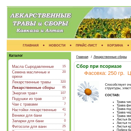
ГЛАВНАЯ
НОВОСТИ
ПРАЙС-ЛИСТ
КОРЗИНА
Каталог
Главная
/
Лекарственные сборы
Сбор при псориазе
Масла Сыродавленные
15
Семена масличные и
20
Фасовка:
250 гр.
Ц
орехи
Лекарственные травы
320
Способствует оч
Лекарственные сборы
85
структуры, элас
Энергия трав+
107
СОСТАВ:
Подушки из трав
17
Трава чи
Чаи с травами
7
Трава фиа
Трава по
Настойки лекарственные
41
Трава че
Веники для бани
7
Трава зв
Листья б
Запарки для бани
0
Листья т
Фитосоли для ванн
25
Листья к
Побеги б