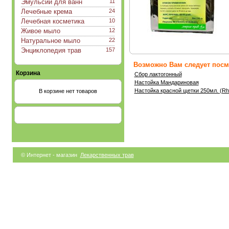
Эмульсии для ванн
11
Лечебные крема
24
Лечебная косметика
10
Живое мыло
12
Натуральное мыло
22
Энциклопедия трав
157
Возможно Вам следует посмо
Корзина
Сбор лактогонный
Настойка Мандариновая
Настойка красной щетки 250мл. (Rhod
В корзине нет товаров
© Интернет - магазин
Лекарственных трав