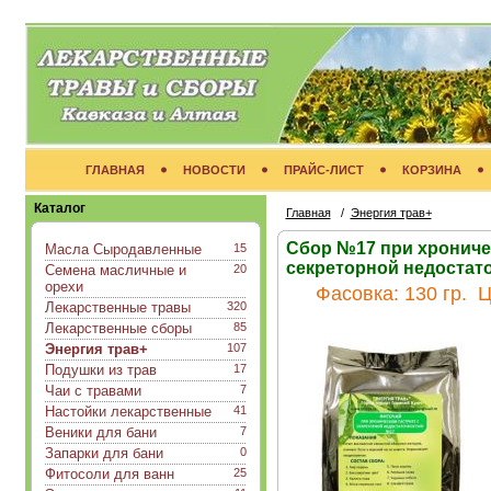
ГЛАВНАЯ
НОВОСТИ
ПРАЙС-ЛИСТ
КОРЗИНА
Каталог
Главная
/
Энергия трав+
Сбор №17 при хрониче
Масла Сыродавленные
15
секреторной недостато
Семена масличные и
20
орехи
Фасовка:
130 гр.
Ц
Лекарственные травы
320
Лекарственные сборы
85
Энергия трав+
107
Подушки из трав
17
Чаи с травами
7
Настойки лекарственные
41
Веники для бани
7
Запарки для бани
0
Фитосоли для ванн
25