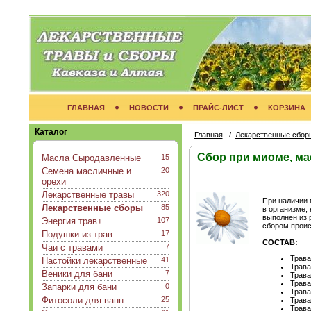
ГЛАВНАЯ
НОВОСТИ
ПРАЙС-ЛИСТ
КОРЗИНА
Каталог
Главная
/
Лекарственные сбор
Сбор при миоме, ма
Масла Сыродавленные
15
Семена масличные и
20
орехи
Лекарственные травы
320
При наличии 
Лекарственные сборы
85
в организме,
выполнен из 
Энергия трав+
107
сбором проис
Подушки из трав
17
СОСТАВ:
Чаи с травами
7
Трава
Настойки лекарственные
41
Трава
Веники для бани
7
Трава
Трава
Запарки для бани
0
Трава
Фитосоли для ванн
25
Трава
Трава