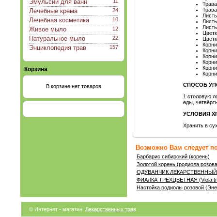
Эмульсии для ванн
11
Трава
Трава
Лечебные крема
24
Листь
Лечебная косметика
10
Листь
Листь
Живое мыло
12
Цветк
Натуральное мыло
22
Цветк
Корни
Энциклопедия трав
157
Корни
Корни
Корни
Корни
Корзина
Корни
СПОСОБ УП
В корзине нет товаров
1 столовую ло
еды, четвёрт
УСЛОВИЯ Х
Хранить в су
Возможно Вам следует по
Барбарис сибирский (корень)
Золотой корень (родиола розова
ОДУВАНЧИК ЛЕКАРСТВЕННЫЙ (Ta
ФИАЛКА ТРЕХЦВЕТНАЯ (Viola tri
Настойка родиолы розовой (Эне
© Интернет - магазин
Лекарственных трав