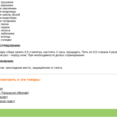
 грушанки
 вероники
я земляники
я медуницы
я омелы белой
и водосбора
и татарника
 пиона
 герани
 лопуха
 лабазника
 ясенца
 солодки
ОТРЕБЛЕНИЯ:
жку сбора залить 0,5 л кипятка, настоять 2 часа, процедить. Пить по 0,5 стакана 4 раза
ый раз – перед сном. При необходимости делать спринцевания.
РАНЕНИЯ:
хом, прохладном месте, защищённом от света.
смотреть и эти товары:
я)
raxacum officinale)
color)
ргия трав+)