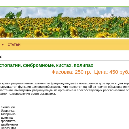
СТАТЬИ
ы
стопатии, фибромиоме, кистах, полипах
Фасовка:
250 гр.
Цена:
450 руб
в крови радиоактивных элементов (радионуклидов) в повышенной дозе происходят г
 нарушается функция щитовидной железы, что является одной из причин образования и
растений, выводящих радионуклиды из организма и способствующих рассасыванию оп
ходит оздоровление всего организма.
 эхинацеи
 барвинка
 татарника
 донника
 гравилата
 дербенника
 железняка