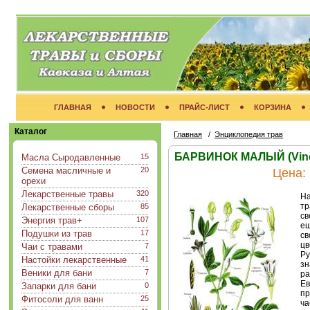
ГЛАВНАЯ
НОВОСТИ
ПРАЙС-ЛИСТ
КОРЗИНА
Каталог
Главная
/
Энциклопедия трав
БАРВИНОК МАЛЫЙ (Vinc
Масла Сыродавленные
15
Семена масличные и
20
Цена:
орехи
Лекарственные травы
320
На
тр
Лекарственные сборы
85
св
Энергия трав+
107
ещ
Подушки из трав
17
св
цв
Чаи с травами
7
Ру
Настойки лекарственные
41
зн
Веники для бани
7
ра
Ев
Запарки для бани
0
пр
Фитосоли для ванн
25
ча