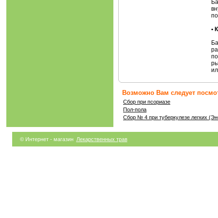
Ба
вн
по
•
Ба
ра
по
ры
ил
Возможно Вам следует посмот
Сбор при псориазе
Пол-пола
Сбор № 4 при туберкулезе легких (Эн
© Интернет - магазин
Лекарственных трав