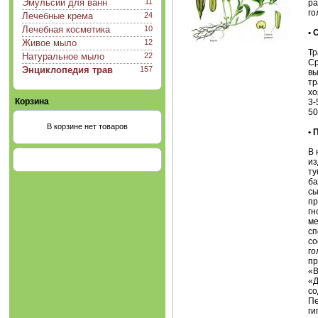
Эмульсии для ванн
11
ра
го
Лечебные крема
24
Лечебная косметика
10
•
Живое мыло
12
Тр
Натуральное мыло
22
Ср
Энциклопедия трав
157
вы
тр
хо
Корзина
3-
50
В корзине нет товаров
•
В 
из
ту
ба
сы
пр
гн
ме
сп
со
го
пр
«В
«Д
со
Пе
ги