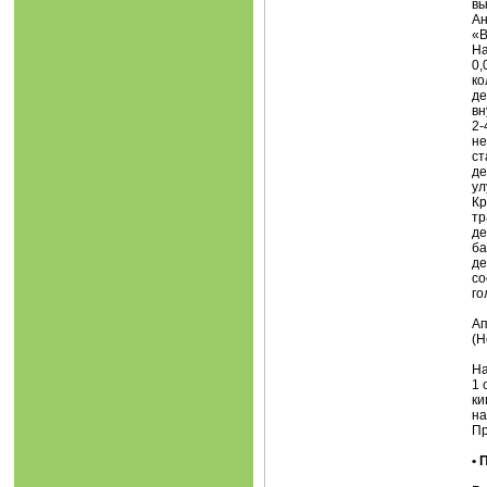
вы
Ан
«В
На
0,
ко
де
вн
2-
не
ст
де
ул
Кр
тр
де
ба
де
со
го
Ап
(H
На
1 
ки
на
Пр
•