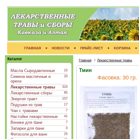
ГЛАВНАЯ
НОВОСТИ
ПРАЙС-ЛИСТ
КОРЗИНА
Каталог
Главная
/
Лекарственные травы
Тмин
Масла Сыродавленные
15
Семена масличные и
20
Фасовка:
30 гр.
орехи
Лекарственные травы
320
Лекарственные сборы
85
Энергия трав+
107
Подушки из трав
17
Чаи с травами
7
Настойки лекарственные
41
Веники для бани
7
Запарки для бани
0
Фитосоли для ванн
25