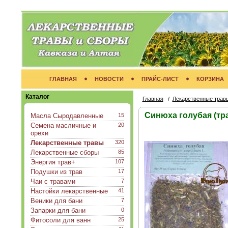
ГЛАВНАЯ
НОВОСТИ
ПРАЙС-ЛИСТ
КОРЗИНА
Каталог
Главная
/
Лекарственные трав
Синюха голубая (тр
Масла Сыродавленные
15
Семена масличные и
20
орехи
Лекарственные травы
320
Лекарственные сборы
85
Энергия трав+
107
Подушки из трав
17
Чаи с травами
7
Настойки лекарственные
41
Веники для бани
7
Запарки для бани
0
Фитосоли для ванн
25