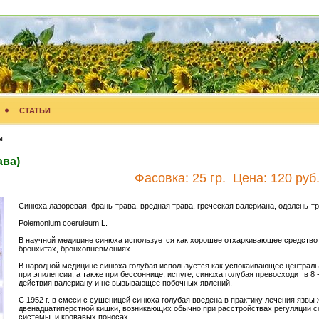
СТАТЬИ
ы
ава)
Фасовка:
25 гр.
Цена:
120 руб
Синюха лазоревая, брань-трава, вредная трава, греческая валериана, одолень-т
Polemonium coeruleum L.
В научной медицине синюха используется как хорошее отхаркивающее средство
бронхитах, бронхопневмониях.
В народной медицине синюха голубая используется как успокаивающее централь
при эпилепсии, а также при бессоннице, испуге; синюха голубая превосходит в 8 -
действия валериану и не вызывающее побочных явлений.
С 1952 г. в смеси с сушеницей синюха голубая введена в практику лечения язвы 
двенадцатиперстной кишки, возникающих обычно при расстройствах регуляции с
системы, и кровавых поносах.