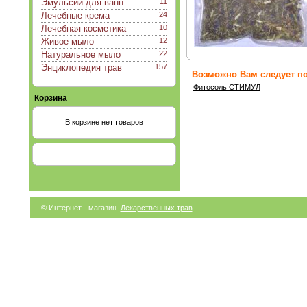
Эмульсии для ванн
11
Лечебные крема
24
Лечебная косметика
10
Живое мыло
12
Натуральное мыло
22
Энциклопедия трав
157
Возможно Вам следует по
Фитосоль СТИМУЛ
Корзина
В корзине нет товаров
© Интернет - магазин
Лекарственных трав