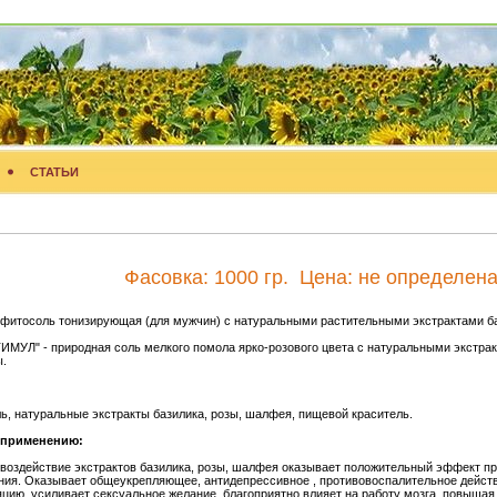
СТАТЬИ
Фасовка:
1000 гр.
Цена:
не определен
фитосоль тонизирующая (для мужчин) с натуральными растительными экстрактами ба
ИМУЛ" - природная соль мелкого помола ярко-розового цвета с натуральными экстрак
.
ь, натуральные экстракты базилика, розы, шалфея, пищевой краситель.
 применению:
воздействие экстрактов базилика, розы, шалфея оказывает положительный эффект п
ия. Оказывает общеукрепляющее, антидепрессивное , противовоспалительное дейст
цию, усиливает сексуальное желание, благоприятно влияет на работу мозга, повышая