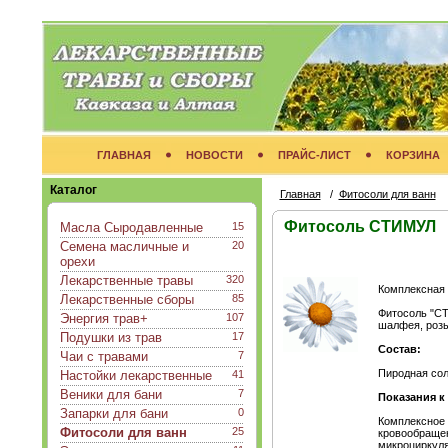
ГЛАВНАЯ
НОВОСТИ
ПРАЙС-ЛИСТ
КОРЗИНА
Каталог
Главная
/
Фитосоли для ванн
Фитосоль СТИМУЛ
Масла Сыродавленные
15
Семена масличные и
20
орехи
Лекарственные травы
320
Комплексная 
Лекарственные сборы
85
Фитосоль "СТ
Энергия трав+
107
шалфея, розы
Подушки из трав
17
Состав:
Чаи с травами
7
Пиродная сол
Настойки лекарственные
41
Веники для бани
7
Показания к
Запарки для бани
0
Комплексное 
Фитосоли для ванн
25
кровообращен
микроциркуля