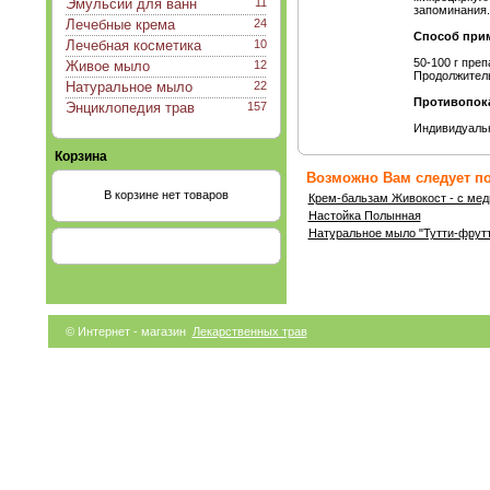
Эмульсии для ванн
11
запоминания.
Лечебные крема
24
Способ при
Лечебная косметика
10
50-100 г преп
Живое мыло
12
Продолжитель
Натуральное мыло
22
Противопок
Энциклопедия трав
157
Индивидуальн
Корзина
Возможно Вам следует по
В корзине нет товаров
Крем-бальзам Живокост - с мед
Настойка Полынная
Натуральное мыло "Тутти-фрут
© Интернет - магазин
Лекарственных трав