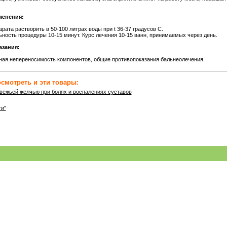
менения:
арата растворить в 50-100 литрах воды при t 36-37 градусов С.
ность процедуры 10-15 минут. Курс лечения 10-15 ванн, принимаемых через день.
азания:
ая непереносимость компонентов, общие противопоказания бальнеолечения.
смотреть и эти товары:
вежьей желчью при болях и воспалениях суставов
ти"