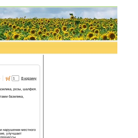
а
В корзину
зилика, розы, шалфея.
тами базилика,
ри нарушении местного
вие, улучшает
 процессы