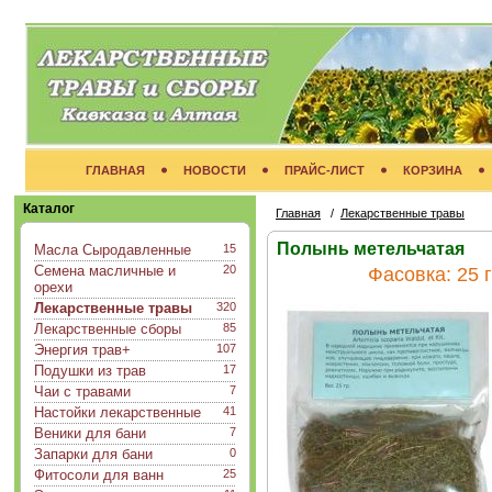
ГЛАВНАЯ
НОВОСТИ
ПРАЙС-ЛИСТ
КОРЗИНА
Каталог
Главная
/
Лекарственные травы
Полынь метельчатая
Масла Сыродавленные
15
Семена масличные и
20
Фасовка:
25 г
орехи
Лекарственные травы
320
Лекарственные сборы
85
Энергия трав+
107
Подушки из трав
17
Чаи с травами
7
Настойки лекарственные
41
Веники для бани
7
Запарки для бани
0
Фитосоли для ванн
25