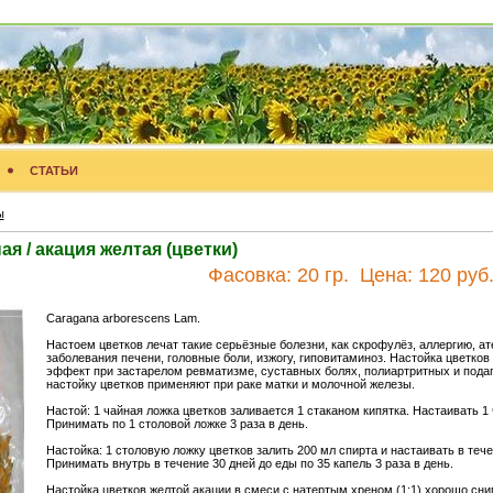
СТАТЬИ
ы
я / акация желтая (цветки)
Фасовка:
20 гр.
Цена:
120 руб
Caragana arborescens Lam.
Настоем цветков лечат такие серьёзные болезни, как скрофулёз, аллергию, ат
заболевания печени, головные боли, изжогу, гиповитаминоз. Настойка цветко
эффект при застарелом ревматизме, суставных болях, полиартритных и подаг
настойку цветков применяют при раке матки и молочной железы.
Настой: 1 чайная ложка цветков заливается 1 стаканом кипятка. Настаивать 1 
Принимать по 1 столовой ложке 3 раза в день.
Настойка: 1 столовую ложку цветков залить 200 мл спирта и настаивать в тече
Принимать внутрь в течение 30 дней до еды по 35 капель 3 раза в день.
Настойка цветков желтой акации в смеси с натертым хреном (1:1) хорошо сни