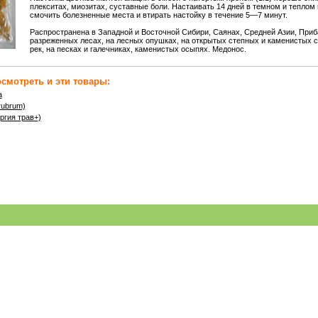
плекситах, миозитах, суставные боли. Настаивать 14 дней в темном и теплом
смочить болезненные места и втирать настойку в течение 5—7 минут.
Распространена в Западной и Восточной Сибири, Саянах, Средней Азии, Приба
разреженных лесах, на лесных опушках, на открытых степных и каменистых с
рек, на песках и галечниках, каменистых осыпях. Медонос.
смотреть и эти товары:
а
ubrum)
ргия трав+)