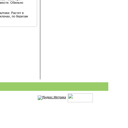
 месте. Обильно
лтике. Растет в
клонах, по берегам