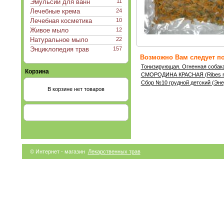
Эмульсии для ванн
11
Лечебные крема
24
Лечебная косметика
10
Живое мыло
12
Натуральное мыло
22
Энциклопедия трав
157
Возможно Вам следует по
Тонизирующая. Огненная собак
Корзина
СМОРОДИНА КРАСНАЯ (Ribes r
Сбор №10 грудной детский (Эне
В корзине нет товаров
© Интернет - магазин
Лекарственных трав