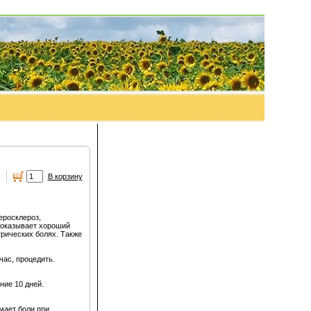
.
В корзину
еросклероз,
в оказывает хороший
рических болях. Также
час, процедить.
ние 10 дней.
мает боли при