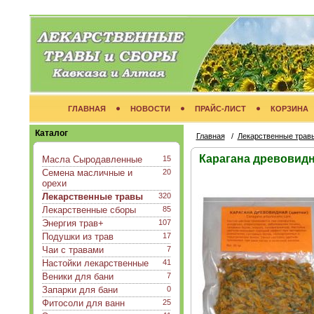
ГЛАВНАЯ
НОВОСТИ
ПРАЙС-ЛИСТ
КОРЗИНА
Каталог
Главная
/
Лекарственные трав
Карагана древовидна
Масла Сыродавленные
15
Семена масличные и
20
орехи
Лекарственные травы
320
Лекарственные сборы
85
Энергия трав+
107
Подушки из трав
17
Чаи с травами
7
Настойки лекарственные
41
Веники для бани
7
Запарки для бани
0
Фитосоли для ванн
25