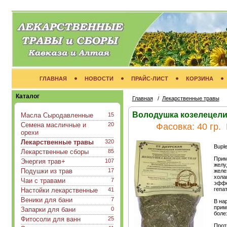
ГЛАВНАЯ
НОВОСТИ
ПРАЙС-ЛИСТ
КОРЗИНА
Каталог
Главная
/
Лекарственные травы
Володушка козелецели
Масла Сыродавленные
15
Семена масличные и
20
Фасовка:
40 гр.
орехи
Лекарственные травы
320
Buple
Лекарственные сборы
85
Прим
Энергия трав+
107
желу
Подушки из трав
17
желе
хола
Чаи с травами
7
эффе
гепа
Настойки лекарственные
41
Веники для бани
7
В на
прим
Запарки для бани
0
боле
Фитосоли для ванн
25
Прот