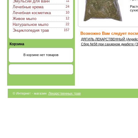
Эмульсии для ванн
11
Лечебные крема
24
Раст
сухи
Лечебная косметика
10
Живое мыло
12
Натуральное мыло
22
Энциклопедия трав
157
Возможно Вам следует посмо
ДЯГИЛЬ ЛЕКАРСТВЕННЫЙ (Angelica 
Корзина
Сбор №58 при сахарном диабете (Э
В корзине нет товаров
© Интернет - магазин
Лекарственных трав