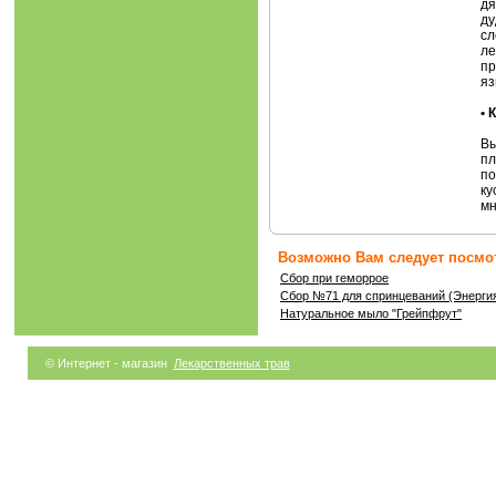
дя
ду
сл
ле
пр
яз
•
Вы
пл
по
ку
мн
Возможно Вам следует посмот
Сбор при геморрое
Сбор №71 для спринцеваний (Энергия
Натуральное мыло "Грейпфрут"
© Интернет - магазин
Лекарственных трав