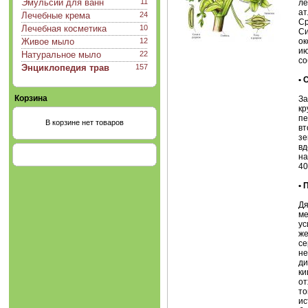
Эмульсии для ванн
11
ле
ат
Лечебные крема
24
Ср
Лечебная косметика
10
Си
Живое мыло
12
ок
ию
Натуральное мыло
22
со
Энциклопедия трав
157
•
Корзина
За
кр
пе
В корзине нет товаров
вт
зе
вд
на
40
•
Дя
ме
ус
же
се
не
ди
ки
от
то
ис