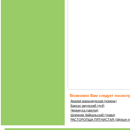
Возможно Вам следует посмотр
Аралия маньчжурская (корень)
Бархат амурский (луб)
Черемуха (цветки)
Шлемник байкальский (трава)
РАСТОРОПША ПЯТНИСТАЯ (Silybum m