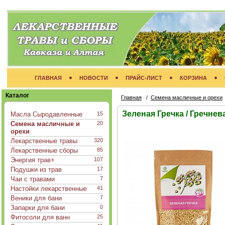
ГЛАВНАЯ
НОВОСТИ
ПРАЙС-ЛИСТ
КОРЗИНА
Каталог
Главная
/
Семена масличные и орехи
Зеленая Гречка / Гречнев
Масла Сыродавленные
15
Семена масличные и
20
орехи
Лекарственные травы
320
Лекарственные сборы
85
Энергия трав+
107
Подушки из трав
17
Чаи с травами
7
Настойки лекарственные
41
Веники для бани
7
Запарки для бани
0
Фитосоли для ванн
25