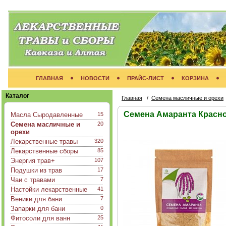
ГЛАВНАЯ
НОВОСТИ
ПРАЙС-ЛИСТ
КОРЗИНА
Каталог
Главная
/
Семена масличные и орехи
Семена Амаранта Красно
Масла Сыродавленные
15
Семена масличные и
20
орехи
Лекарственные травы
320
Лекарственные сборы
85
Энергия трав+
107
Подушки из трав
17
Чаи с травами
7
Настойки лекарственные
41
Веники для бани
7
Запарки для бани
0
Фитосоли для ванн
25