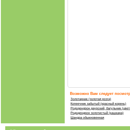
Возможно Вам следует посмотр
Золотарник (золотая розга)
Копеечник забытый (красный корень)
Рододендрон даурский, багульник (цвет
Рододендрон золотистый (кашкара)
Шандра обыкновенная