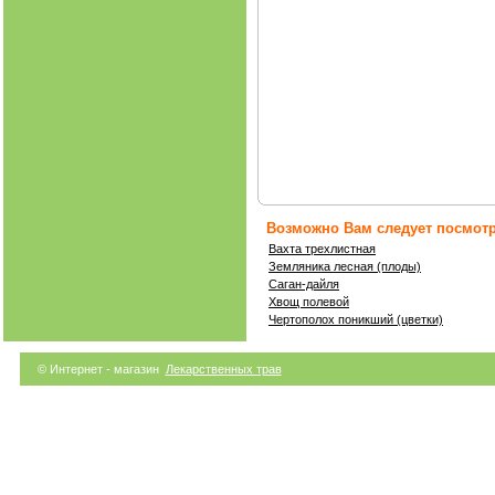
Возможно Вам следует посмотр
Вахта трехлистная
Земляника лесная (плоды)
Саган-дайля
Хвощ полевой
Чертополох поникший (цветки)
© Интернет - магазин
Лекарственных трав