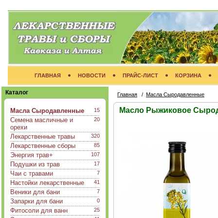
ГЛАВНАЯ
НОВОСТИ
ПРАЙС-ЛИСТ
КОРЗИНА
Каталог
Главная
/
Масла Сыродавленные
Масло Рыжиковое Сыро
Масла Сыродавленные
15
Семена масличные и
20
орехи
Лекарственные травы
320
Лекарственные сборы
85
Энергия трав+
107
Подушки из трав
17
Чаи с травами
7
Настойки лекарственные
41
Веники для бани
7
Запарки для бани
0
Фитосоли для ванн
25