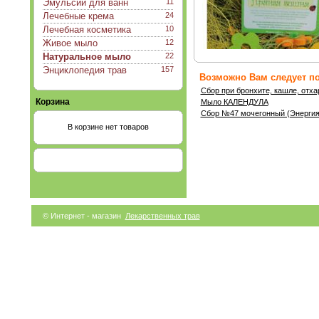
Эмульсии для ванн
11
Лечебные крема
24
Лечебная косметика
10
Живое мыло
12
Натуральное мыло
22
Энциклопедия трав
157
Возможно Вам следует по
Сбор при бронхите, кашле, отх
Корзина
Мыло КАЛЕНДУЛА
Сбор №47 мочегонный (Энергия
В корзине нет товаров
© Интернет - магазин
Лекарственных трав