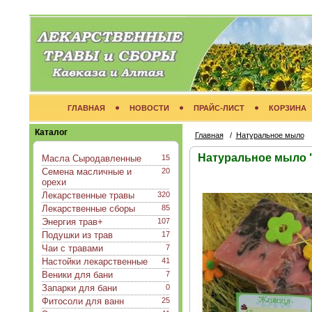
ГЛАВНАЯ
НОВОСТИ
ПРАЙС-ЛИСТ
КОРЗИНА
Каталог
Главная
/
Натуральное мыло
Натуральное мыло 
Масла Сыродавленные
15
Семена масличные и
20
орехи
Лекарственные травы
320
Лекарственные сборы
85
Энергия трав+
107
Подушки из трав
17
Чаи с травами
7
Настойки лекарственные
41
Веники для бани
7
Запарки для бани
0
Фитосоли для ванн
25