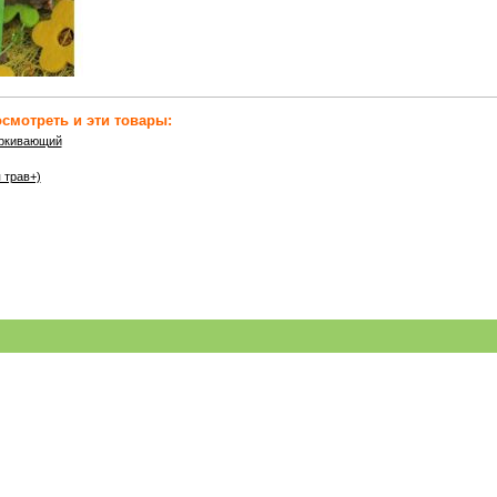
смотреть и эти товары:
аркивающий
 трав+)