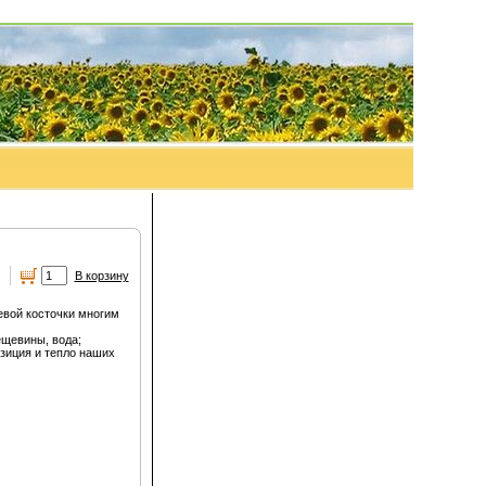
.
В корзину
вой косточки многим
ещевины, вода;
зиция и тепло наших