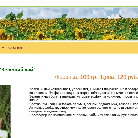
СТАТЬИ
"Зеленый чай"
Фасовка:
100 гр.
Цена:
120 руб
Зеленый чай успокаивает, увлажняет, снимает покраснения и раздр
источником биофлавоноидов, которые обладают мощными антиокси
Зеленый чай богат танинами, которые эффективно сужают поры и 
пятна.
Состав: омыленные масла пальмы, оливы, подсолнуха, кокоса и кл
Активные добавки: отвар крупнолистового зеленого чая с цветами 
сладкого миндаля, мед;
Парфюмерная композиция «Зеленый чай» и тепло наших рук в пода