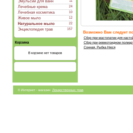
Эмульсии для ванн
11
Лечебные крема
24
Лечебная косметика
10
Живое мыло
12
Натуральное мыло
22
Энциклопедия трав
157
Возможно Вам следует по
Сбор при мастопатии для насто
Корзина
Сбор при ревмотоидном полиар
Сонная. Рыбка Нюся
В корзине нет товаров
© Интернет - магазин
Лекарственных трав