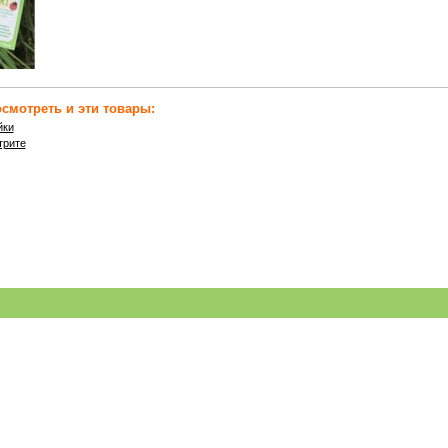
смотреть и эти товары:
йки
трите