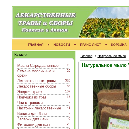
ГЛАВНАЯ
НОВОСТИ
ПРАЙС-ЛИСТ
КОРЗИНА
Каталог
Главная
/
Натуральное мыло
Натуральное мыло 
Масла Сыродавленные
15
Семена масличные и
20
орехи
Лекарственные травы
320
Лекарственные сборы
85
Энергия трав+
107
Подушки из трав
17
Чаи с травами
7
Настойки лекарственные
41
Веники для бани
7
Запарки для бани
0
Фитосоли для ванн
25