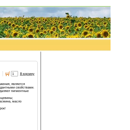
.
В корзину
ажения, является
дантными свойствами.
удаляют пигментные
ещевины;
жасмина, масло
рок!