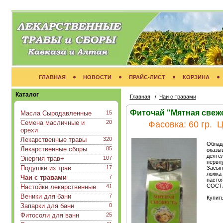
ГЛАВНАЯ
НОВОСТИ
ПРАЙС-ЛИСТ
КОРЗИНА
Каталог
Главная
/
Чаи с травами
Фиточай "Мятная свеже
Масла Сыродавленные
15
Семена масличные и
20
Фасовка:
60 гр.
Ц
орехи
Лекарственные травы
320
Облад
Лекарственные сборы
85
оказыв
деяте
Энергия трав+
107
нервн
Подушки из трав
17
Засыпа
ложка 
Чаи с травами
7
настоя
СОСТА
Настойки лекарственные
41
Веники для бани
7
Купить
Запарки для бани
0
Фитосоли для ванн
25