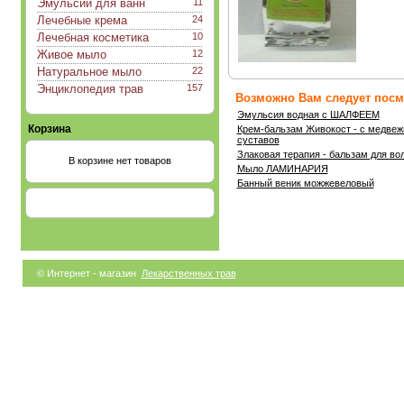
Эмульсии для ванн
11
Лечебные крема
24
Лечебная косметика
10
Живое мыло
12
Натуральное мыло
22
Энциклопедия трав
157
Возможно Вам следует посмо
Эмульсия водная с ШАЛФЕЕМ
Корзина
Крем-бальзам Живокост - с медвеж
суставов
Злаковая терапия - бальзам для во
В корзине нет товаров
Мыло ЛАМИНАРИЯ
Банный веник можжевеловый
© Интернет - магазин
Лекарственных трав