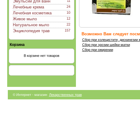
Эмульсии для ванн
11
Лечебные крема
24
Лечебная косметика
10
Живое мыло
12
Натуральное мыло
22
Энциклопедия трав
157
Возможно Вам следует посмо
Сбор при холецистите, дискинезии 
Корзина
Сбор при эрозии шейки матки
Сбор при ожирении
В корзине нет товаров
© Интернет - магазин
Лекарственных трав