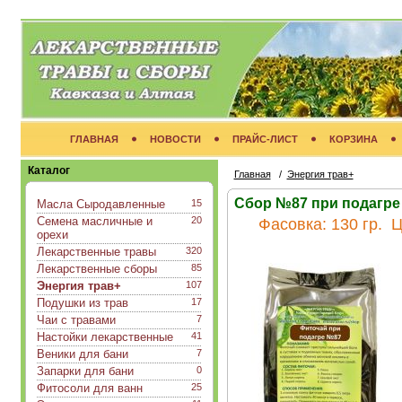
ГЛАВНАЯ
НОВОСТИ
ПРАЙС-ЛИСТ
КОРЗИНА
Каталог
Главная
/
Энергия трав+
Сбор №87 при подагре 
Масла Сыродавленные
15
Семена масличные и
20
Фасовка:
130 гр.
Ц
орехи
Лекарственные травы
320
Лекарственные сборы
85
Энергия трав+
107
Подушки из трав
17
Чаи с травами
7
Настойки лекарственные
41
Веники для бани
7
Запарки для бани
0
Фитосоли для ванн
25