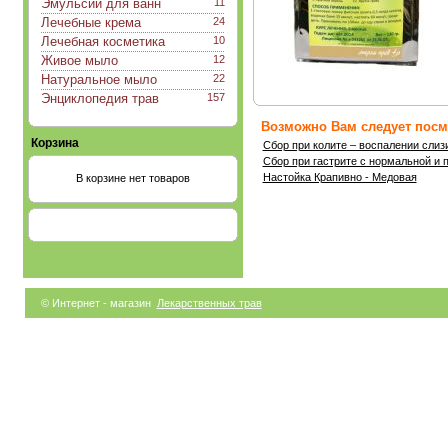
Эмульсии для ванн
11
Лечебные крема
24
Лечебная косметика
10
Живое мыло
12
Натуральное мыло
22
Энциклопедия трав
157
Возможно Вам следует посмо
Корзина
Сбор при колите – воспалении слиз
Сбор при гастрите с нормальной и
Настойка Крапивно - Медовая
В корзине нет товаров
© Интернет - магазин
Лекарственных трав