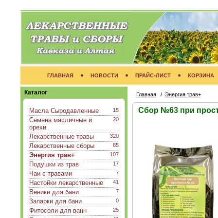
ГЛАВНАЯ
НОВОСТИ
ПРАЙС-ЛИСТ
КОРЗИНА
Каталог
Главная
/
Энергия трав+
Сбор №63 при прост
Масла Сыродавленные
15
Семена масличные и
20
орехи
Лекарственные травы
320
Лекарственные сборы
85
Энергия трав+
107
Подушки из трав
17
Чаи с травами
7
Настойки лекарственные
41
Веники для бани
7
Запарки для бани
0
Фитосоли для ванн
25