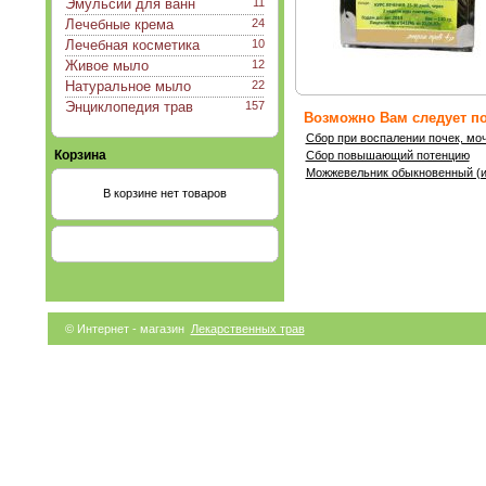
Эмульсии для ванн
11
Лечебные крема
24
Лечебная косметика
10
Живое мыло
12
Натуральное мыло
22
Энциклопедия трав
157
Возможно Вам следует по
Сбор при воспалении почек, мо
Корзина
Сбор повышающий потенцию
Можжевельник обыкновенный (и
В корзине нет товаров
© Интернет - магазин
Лекарственных трав