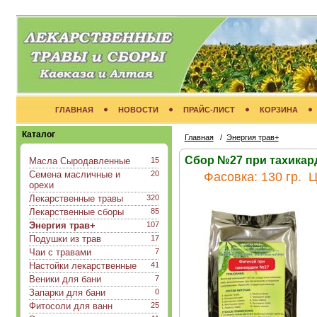
ГЛАВНАЯ
НОВОСТИ
ПРАЙС-ЛИСТ
КОРЗИНА
Каталог
Главная
/
Энергия трав+
Сбор №27 при тахикард
Масла Сыродавленные
15
Семена масличные и
20
Фасовка:
130 гр.
Ц
орехи
Лекарственные травы
320
Лекарственные сборы
85
Энергия трав+
107
Подушки из трав
17
Чаи с травами
7
Настойки лекарственные
41
Веники для бани
7
Запарки для бани
0
Фитосоли для ванн
25