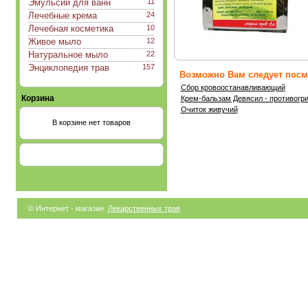
Эмульсии для ванн
11
Лечебные крема
24
Лечебная косметика
10
Живое мыло
12
Натуральное мыло
22
Энциклопедия трав
157
Возможно Вам следует посмо
Сбор кровоостанавливающий
Корзина
Крем-бальзам Девясил - противогр
Очиток живучий
В корзине нет товаров
© Интернет - магазин
Лекарственных трав