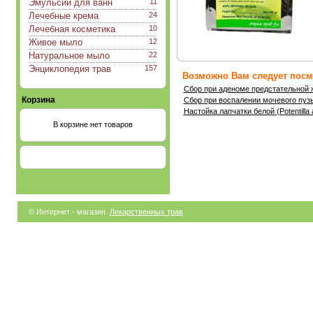
Эмульсии для ванн
11
Лечебные крема
24
Лечебная косметика
10
Живое мыло
12
Натуральное мыло
22
Энциклопедия трав
157
Возможно Вам следует посмо
Сбор при аденоме предстательной 
Корзина
Сбор при воспалении мочевого пуз
Настойка лапчатки белой (Potentilla 
В корзине нет товаров
© Интернет - магазин
Лекарственных трав