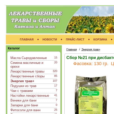
ГЛАВНАЯ
НОВОСТИ
ПРАЙС-ЛИСТ
КОРЗИНА
Каталог
Главная
/
Энергия трав+
Сбор №21 при дисбакте
Масла Сыродавленные
15
Семена масличные и
20
Фасовка:
130 гр.
Ц
орехи
Лекарственные травы
320
Лекарственные сборы
85
Энергия трав+
107
Подушки из трав
17
Чаи с травами
7
Настойки лекарственные
41
Веники для бани
7
Запарки для бани
0
Фитосоли для ванн
25