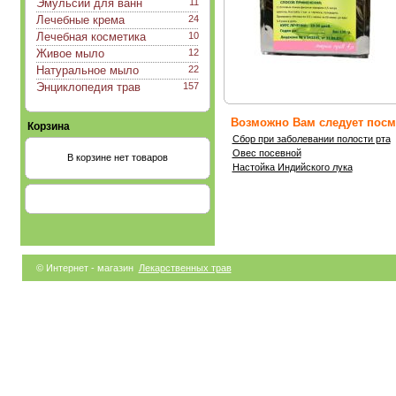
Эмульсии для ванн
11
Лечебные крема
24
Лечебная косметика
10
Живое мыло
12
Натуральное мыло
22
Энциклопедия трав
157
Возможно Вам следует посмо
Корзина
Сбор при заболевании полости рта
Овес посевной
В корзине нет товаров
Настойка Индийского лука
© Интернет - магазин
Лекарственных трав