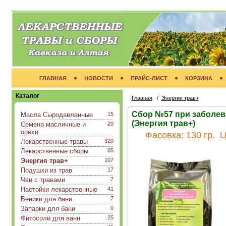
ГЛАВНАЯ
НОВОСТИ
ПРАЙС-ЛИСТ
КОРЗИНА
Каталог
Главная
/
Энергия трав+
Сбор №57 при заболе
Масла Сыродавленные
15
(Энергия трав+)
Семена масличные и
20
орехи
Фасовка:
130 гр.
Ц
Лекарственные травы
320
Лекарственные сборы
85
Энергия трав+
107
Подушки из трав
17
Чаи с травами
7
Настойки лекарственные
41
Веники для бани
7
Запарки для бани
0
Фитосоли для ванн
25