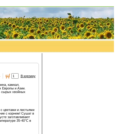
а
В корзину
ина, камкал,
х Европы и Азии.
 в сырых хвойных
 с цветами и листьями
ние с корнем! Сушат в
усте заготавливают
мпературе 35-40°С в