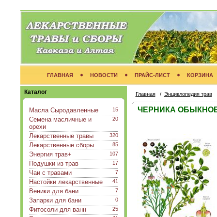
ГЛАВНАЯ
НОВОСТИ
ПРАЙС-ЛИСТ
КОРЗИНА
Каталог
Главная
/
Энциклопедия трав
ЧЕРНИКА ОБЫКНОВЕН
Масла Сыродавленные
15
Семена масличные и
20
орехи
Лекарственные травы
320
Лекарственные сборы
85
Энергия трав+
107
Подушки из трав
17
Чаи с травами
7
Настойки лекарственные
41
Веники для бани
7
Запарки для бани
0
Фитосоли для ванн
25