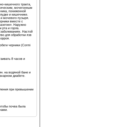
но-кишечного тракта,
тическим, мочегонным
ника, пониженной
елудке и кишечнике.
 и мочевого пузыря.
ерники вместе с
фазетин». Наружно
 рта и горла.
 заболеваниях. Настой
во для обработки язв
морроя.
 побеги черники (Cormi
аивать 8 часов и
н. на водяной бане и
сахарном диабете.
вления при превышении
чтобы почва была
нами.