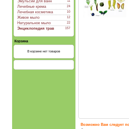
Эмульсии для ванн
11
Лечебные крема
24
Лечебная косметика
10
Живое мыло
12
Натуральное мыло
22
Энциклопедия трав
157
Корзина
В корзине нет товаров
Возможно Вам следует по