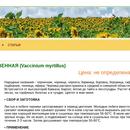
СТАТЬИ
НАЯ (Vaccinium myrtillus)
Цена:
не определен
Народные названия - черничник, черница, чернега, бармица, боровка, боровица, гаф
подборник, тенница, яфира. Черника распространена в средней и северной областя
Встречается от высокогорий Кавказа, Карпат, Алтая до тайги и лесотундры. Растет
лесах, на торфяных болотах и в тундре. Цветет в мае-июне.
• СБОР И ЗАГОТОВКА
Листья и побеги черники заготавливают в период цветения. Молодые побеги вместе
срезают ножницами или срывают руками. Ни в коем случае нельзя вырывать расте
тени при хорошей вентиляции или в сушилках при температуре 55-60°С. В июле-авг
зрелые ягоды. Их не моют, а подвяливают на солнце или в сушильных печах при те
течение 2-3 часов. Затем досушивают при температуре 50-60°С.
• ПРИМЕНЕНИЕ