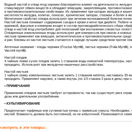
Водный настой и отвар ягод черники благоприятно влияют на деятельность желудоч
стимулируют обмен веществ и обладают вяжущим, закрепляющим, противоспазма
и противовоспалительным свойствами. Их применяют при катарах желудка и кишеч
кислотности желудка, колитах, поносах, хронических запорах, спазмах и болях в ж
Мочегонное свойство отвара используют при лечении мочекаменной болезни почек
Настой листьев понижает содержание сахара в крови и моче при диабете. Побеги ч
крапивой, фасолью и клевером входят в состав противодиабетического сбора «Ар
отвар и настой ягод употребляют для полосканий при воспалении слизистых полости
Отваренные измельченные ягоды используют для компрессов при ожогах и кожных
листьев применяют как вяжущее, антисептическое и противовоспалительное средст
и ран. Клизмы из настоя листьев считаются в народе лучшим средством против ге
Аптечные названия - плоды черники (Fructus Myrtilli), листья черники (Folia Myrtilli),
Vaccinii myrtilli).
Настой плодов
4 чайные ложки сухих плодов залить 1 стаканом воды комнатной температуры, наст
процедить. Используют при желудочно-кишечных расстройствах.
Настой листьев
1 чайную ложку измельченных листьев залить 1 стаканом кипятка, настаивать 30 ми
процедить. Применяют наружно, а также внутрь (по 1/3 стакана 3 раза в день) при 
• ПРИМЕЧАНИЯ
Применение отваров листьев требует осторожности, так как существует риск отра
дозы или длительном употреблении.
• КУЛЬТИВИРОВАНИЕ
Предпочитает торфяные или суглинистые почвы с примесью гумуса. Необходимо, 
кислой. Влажность должна быть постоянной, но не избыточной. Размножается семе
смотреть и эти товары: