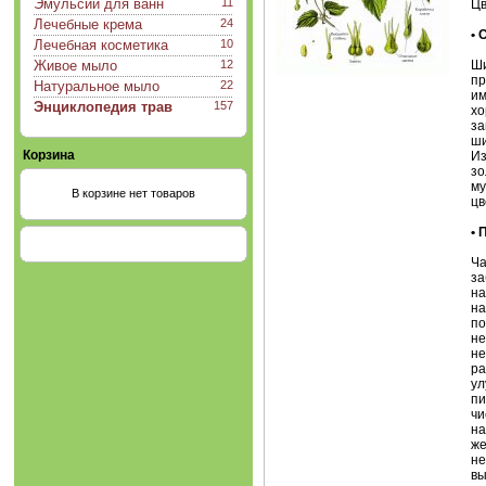
Эмульсии для ванн
11
Цв
Лечебные крема
24
•
Лечебная косметика
10
Живое мыло
12
Ши
пр
Натуральное мыло
22
им
Энциклопедия трав
157
хо
за
ши
Корзина
Из
зо
му
В корзине нет товаров
цв
•
Ча
за
на
на
по
не
не
ра
ул
пи
чи
на
же
не
вы