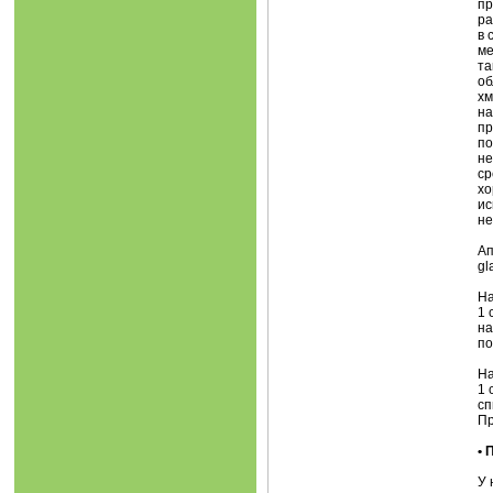
пр
ра
в 
ме
та
об
хм
на
пр
по
не
ср
хо
ис
не
Ап
gl
На
1 
на
по
На
1 
сп
Пр
•
У 