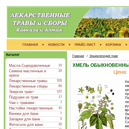
ГЛАВНАЯ
НОВОСТИ
ПРАЙС-ЛИСТ
КОРЗИНА
Каталог
Главная
/
Энциклопедия трав
ХМЕЛЬ ОБЫКНОВЕННЫЙ 
Масла Сыродавленные
15
Семена масличные и
20
Цена:
орехи
Лекарственные травы
320
На
хм
Лекарственные сборы
85
це
Энергия трав+
107
пр
Подушки из трав
17
Пе
ле
Чаи с травами
7
ру
Настойки лекарственные
41
вр
Веники для бани
7
Хм
Ев
Запарки для бани
0
Си
Фитосоли для ванн
25
ме