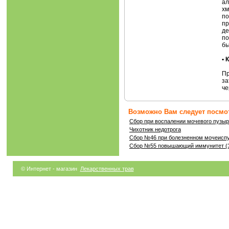
ал
хм
по
пр
де
по
бы
•
Пр
за
че
Возможно Вам следует посмот
Сбор при воспалении мочевого пузыр
Чихотник недотрога
Сбор №46 при болезненном мочеиспу
Сбор №55 повышающий иммунитет (Э
© Интернет - магазин
Лекарственных трав