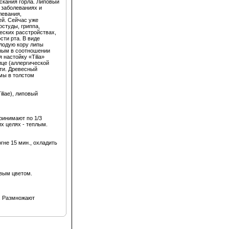
скания горла. Липовый
 заболеваниях и
левания,
ей. Сейчас уже
остуды, гриппа,
еских расстройствах,
сти рта. В виде
олодую кору липы
нным в соотношении
настойку «Tilia»
ице (аллергической
сти. Древесный
мы в толстом
iliae), липовый
Принимают по 1/3
их целях - теплым.
гне 15 мин., охладить
вым цветом.
. Размножают