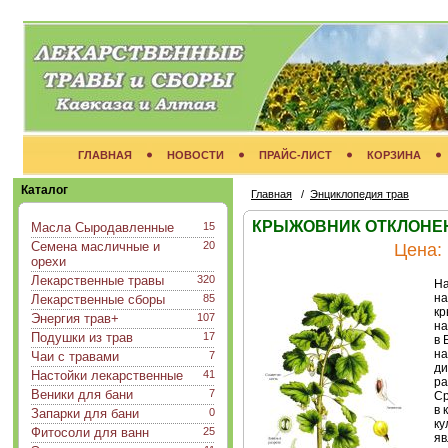
ГЛАВНАЯ
НОВОСТИ
ПРАЙС-ЛИСТ
КОРЗИНА
Каталог
Главная
/
Энциклопедия трав
КРЫЖОВНИК ОТКЛОНЕННЫ
Масла Сыродавленные
15
Семена масличные и
20
Цена:
орехи
Лекарственные травы
320
На
на
Лекарственные сборы
85
кр
Энергия трав+
107
на
Подушки из трав
17
в 
на
Чаи с травами
7
ди
Настойки лекарственные
41
ра
Веники для бани
7
Ср
в 
Запарки для бани
0
ку
Фитосоли для ванн
25
яв