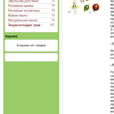
Эмульсии для ванн
11
ку
вр
Лечебные крема
24
ку
Лечебная косметика
10
мн
Живое мыло
12
Ли
пр
Натуральное мыло
22
ос
Энциклопедия трав
157
Цв
3 
оп
Корзина
ил
•
В корзине нет товаров
Яг
уп
со
•
Пл
са
ки
ны
гр
вх
ка
хл
кр
ор
ме
ко