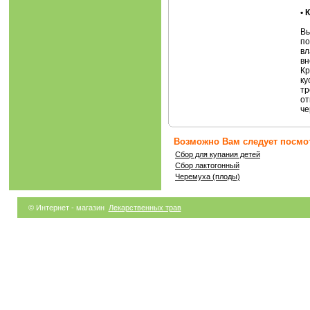
•
Вы
по
вл
вн
Кр
ку
тр
от
че
Возможно Вам следует посмот
Сбор для купания детей
Сбор лактогонный
Черемуха (плоды)
© Интернет - магазин
Лекарственных трав