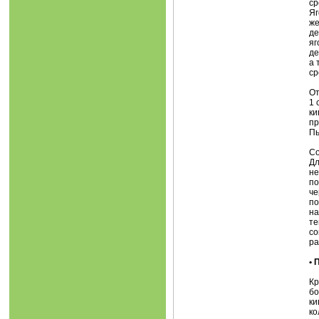
ср
Яг
же
де
яг
де
а 
ср
От
1 
ки
пр
Пь
Со
Дл
не
по
че
по
на
те
со
ра
•
Кр
бо
ки
ко