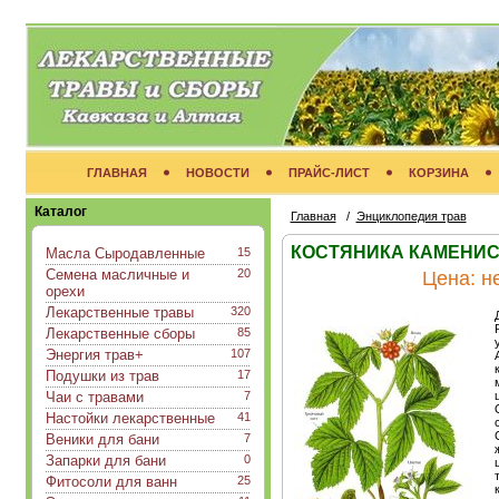
ГЛАВНАЯ
НОВОСТИ
ПРАЙС-ЛИСТ
КОРЗИНА
Каталог
Главная
/
Энциклопедия трав
КОСТЯНИКА КАМЕНИСТАЯ
Масла Сыродавленные
15
Семена масличные и
20
Цена:
н
орехи
Лекарственные травы
320
Лекарственные сборы
85
Энергия трав+
107
Подушки из трав
17
Чаи с травами
7
Настойки лекарственные
41
Веники для бани
7
Запарки для бани
0
Фитосоли для ванн
25