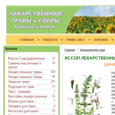
ГЛАВНАЯ
НОВОСТИ
ПРАЙС-ЛИСТ
КОРЗИНА
Каталог
Главная
/
Энциклопедия трав
ИССОП ЛЕКАРСТВЕННЫЙ (
Масла Сыродавленные
15
Семена масличные и
20
Цена
орехи
Лекарственные травы
320
На
св
Лекарственные сборы
85
из
Энергия трав+
107
ре
Подушки из трав
17
по
пр
Чаи с травами
7
ра
Настойки лекарственные
41
тр
Веники для бани
7
«.
гр
Запарки для бани
0
пр
Фитосоли для ванн
25
ле