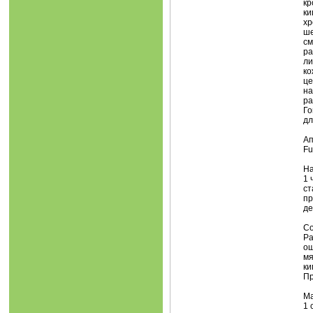
кр
ки
хр
ше
см
ра
ли
ко
це
на
ра
Го
дл
Ап
Fu
На
1 
ст
пр
де
Со
Ра
ош
мя
ки
Пр
М
1 