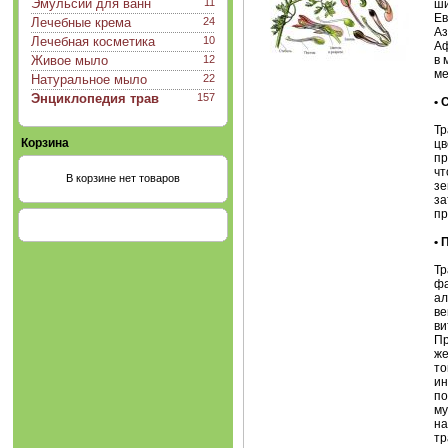
Эмульсии для ванн
11
ши
Ев
Лечебные крема
24
Аз
Лечебная косметика
10
Аф
Живое мыло
12
в 
ме
Натуральное мыло
22
Энциклопедия трав
157
•
Тр
Корзина
цв
пр
чт
В корзине нет товаров
зе
за
пр
•
Тр
фа
ал
ве
ви
Пр
же
то
ин
по
му
на
тр