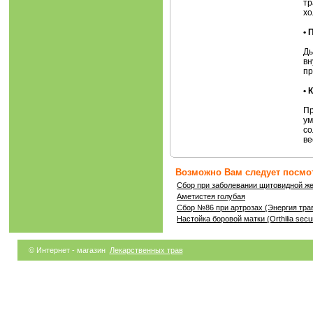
тр
хо
•
Ды
вн
пр
•
Пр
ум
со
ве
Возможно Вам следует посмот
Сбор при заболевании щитовидной ж
Аметистея голубая
Сбор №86 при артрозах (Энергия тра
Настойка боровой матки (Orthilia sec
© Интернет - магазин
Лекарственных трав