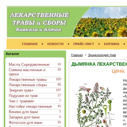
ГЛАВНАЯ
НОВОСТИ
ПРАЙС-ЛИСТ
КОРЗИНА
Каталог
Главная
/
Энциклопедия трав
ДЫМЯНКА ЛЕКАРСТВЕННАЯ
Масла Сыродавленные
15
Семена масличные и
20
Цена:
орехи
Лекарственные травы
320
На
пе
Лекарственные сборы
85
ды
Энергия трав+
107
на
Подушки из трав
17
«f
ра
Чаи с травами
7
не
Настойки лекарственные
41
ег
Веники для бани
7
ве
св
Запарки для бани
0
«.
Фитосоли для ванн
25
от