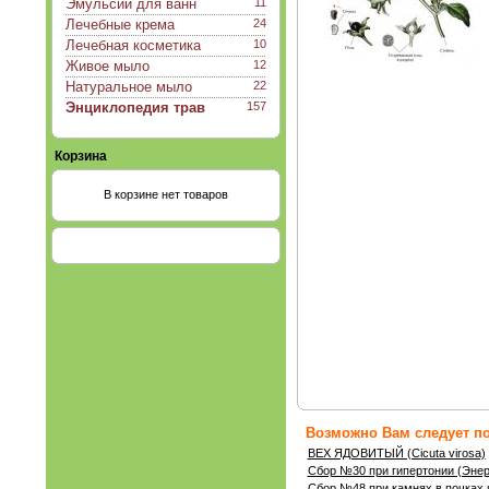
Эмульсии для ванн
11
Лечебные крема
24
Лечебная косметика
10
Живое мыло
12
Натуральное мыло
22
Энциклопедия трав
157
Корзина
В корзине нет товаров
Возможно Вам следует по
ВЕХ ЯДОВИТЫЙ (Cicuta virosa)
Сбор №30 при гипертонии (Энер
Сбор №48 при камнях в почках 