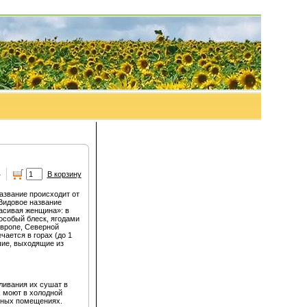
а
В корзину
азвание происходит от
Видовое название
расивая женщина»: в
особый блеск, ягодами
Европе, Северной
чается в горах (до 1
шие, выходящие из
ливания их сушат в
, моют в холодной
енных помещениях.