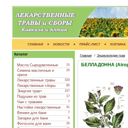
ГЛАВНАЯ
НОВОСТИ
ПРАЙС-ЛИСТ
КОРЗИНА
Каталог
Главная
/
Энциклопедия трав
БЕЛЛАДОННА (Atropa
Масла Сыродавленные
15
Семена масличные и
20
орехи
Лекарственные травы
320
Лекарственные сборы
85
Энергия трав+
107
Подушки из трав
17
Чаи с травами
7
Настойки лекарственные
41
Веники для бани
7
Запарки для бани
0
Фитосоли для ванн
25