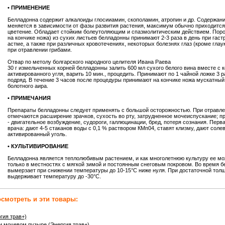
• ПРИМЕНЕНИЕ
Белладонна содержит алкалоиды глосииамин, скополамин, атропин и др. Содержан
меняется в зависимости от фазы развития растения, максимум обычно приходится
цветение. Обладает стойким болеутоляющим и спазмолитическим действием. Порошок
на кончике ножа) из сухих листьев белладонны принимают 2-3 раза в день при гаст
астме, а также при различных кровотечениях, некоторых болезнях глаз (кроме глау
при отравлении грибами.
Отвар по метолу болгарского народного целителя Ивана Раева
30 г измельченных корней белладонны залить 600 мл сухого белого вина вместе с
активированного угля, варить 10 мин., процедить. Принимают по 1 чайной ложке 3 р
подряд. В течение 3 часов после процедуры принимают на кончике ножа мускатный
болотного аира.
• ПРИМЕЧАНИЯ
Препараты белладонны следует применять с большой осторожностью. При отравле
отмечаются расширение зрачков, сухость во рту, затрудненное мочеиспускание; п
- двигательное возбуждение, судороги, галлюцинации, бред, потеря сознания. Пер
врача: дают 4-5 стаканов воды с 0,1 % раствором КМп04, ставят клизму, дают соле
активированный уголь.
• КУЛЬТИВИРОВАНИЕ
Белладонна является теплолюбивым растением, и как многолетнюю культуру ее м
только в местностях с мягкой зимой и постоянным снеговым покровом. Во время 
вымерзает при снижении температуры до 10-15°С ниже нуля. При достаточной тол
выдерживает температуру до -30°С.
смотреть и эти товары:
гия трав+)
и мочевом пузыре (Энергия трав+)