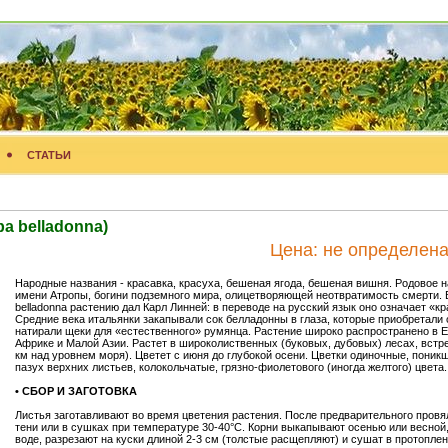
СТАТЬИ
 belladonna)
Цена:
не определен
Народные названия - красавка, красуха, бешеная ягода, бешеная вишня. Родовое н
имени Атропы, богини подземного мира, олицетворяющей неотвратимость смерти. 
belladonna растению дал Карл Линней: в переводе на русский язык оно означает «к
Средние века итальянки закапывали сок белладонны в глаза, которые приобретали 
натирали щеки для «естественного» румянца. Растение широко распространено в 
Африке и Малой Азии. Растет в широколиственных (буковых, дубовых) лесах, встре
км над уровнем моря). Цветет с июня до глубокой осени. Цветки одиночные, поник
пазух верхних листьев, колокольчатые, грязно-фиолетового (иногда желтого) цвета.
• СБОР И ЗАГОТОВКА
Листья заготавливают во время цветения растения. После предварительного провя
тени или в сушках при температуре 30-40°С. Корни выкапывают осенью или весной
воде, разрезают на куски длиной 2-3 см (толстые расщепляют) и сушат в протопл