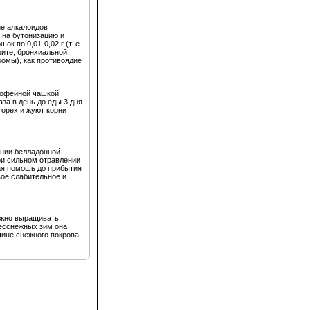
ие алкалоидов
 на бутонизацию и
 по 0,01-0,02 г (т. е.
рите, бронхиальной
комы), как противоядие
 кофейной чашкой
аза в день до еды 3 дня
 орех и жуют корни
нии белладонной
ри сильном отравлении
вая помошь до прибытия
вое слабительное и
ожно выращивать
бесснежных зим она
щине снежного покрова