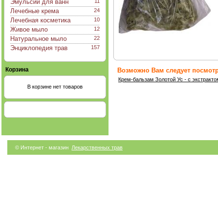
Эмульсии для ванн
11
Лечебные крема
24
Лечебная косметика
10
Живое мыло
12
Натуральное мыло
22
Энциклопедия трав
157
Корзина
Возможно Вам следует посмотр
Крем-бальзам Золотой Ус - с экстракт
В корзине нет товаров
© Интернет - магазин
Лекарственных трав