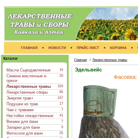
ГЛАВНАЯ
НОВОСТИ
ПРАЙС-ЛИСТ
КОРЗИНА
Каталог
Главная
/
Лекарственные травы
Эдельвейс
Масла Сыродавленные
15
Семена масличные и
20
Фасовка
орехи
Лекарственные травы
320
Лекарственные сборы
85
Энергия трав+
107
Подушки из трав
17
Чаи с травами
7
Настойки лекарственные
41
Веники для бани
7
Запарки для бани
0
Фитосоли для ванн
25