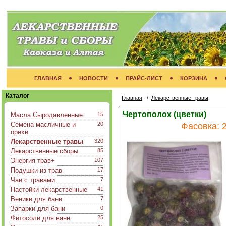
ГЛАВНАЯ
НОВОСТИ
ПРАЙС-ЛИСТ
КОРЗИНА
Каталог
Главная
/
Лекарственные травы
Чертополох (цветки)
Масла Сыродавленные
15
Семена масличные и
20
Фасовка:
2
орехи
Лекарственные травы
320
Лекарственные сборы
85
Энергия трав+
107
Подушки из трав
17
Чаи с травами
7
Настойки лекарственные
41
Веники для бани
7
Запарки для бани
0
Фитосоли для ванн
25